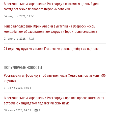
В региональном Управление Росгвардии состоялся единый день
государственно-правового информирования
04 августа 2026, 11:58
Генерал-полковник Юрий Аверин выступил на Всероссийском
молодёжном образовательном форуме «Территория смыслов»
03 августа 2026, 17:21
21 единицу оружия изъяли Псковские росгвардейцы за неделю
03 августа 2026, 14:10
Росгвардейцы принимают участие в обеспечении общественной
ПОПУЛЯРНЫЕ НОВОСТИ
безопасности во время празднования Дня ВДВ
Росгвардия информирует об изменениях в Федеральном законе «Об
02 августа 2026, 13:28
оружии»
За минувшие сутки Псковские росгвардейцы выезжали два раза на
21 июля 2026, 12:08
улицу Труда
В региональном Управлении Росгвардии прошла просветительская
31 июля 2026, 13:53
встреча с кандидатом педагогических наук
В Санкт-Петербурге прошел окружной этап ежегодного
08 июля 2026, 14:33
1