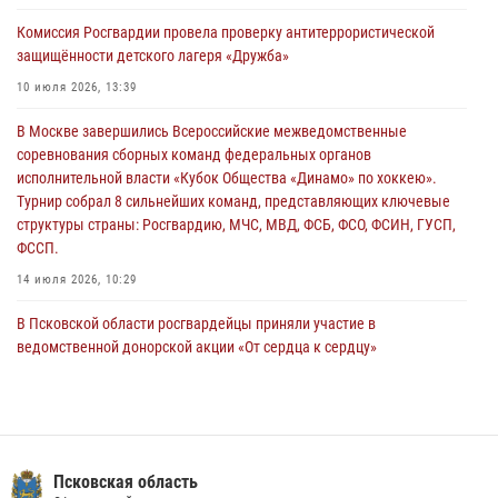
Всероссийского конкурса профессионального мастерства среди
Комиссия Росгвардии провела проверку антитеррористической
сотрудников вневедомственной охраны Росгвардии, Псковские
защищённости детского лагеря «Дружба»
Росгвардейцы одержали победу
10 июля 2026, 13:39
30 июля 2026, 05:10
3
В Москве завершились Всероссийские межведомственные
Псковская Росгвардия приглашает на службу в подразделениях
соревнования сборных команд федеральных органов
вневедомственной охраны
исполнительной власти «Кубок Общества «Динамо» по хоккею».
29 июля 2026, 14:56
Турнир собрал 8 сильнейших команд, представляющих ключевые
структуры страны: Росгвардию, МЧС, МВД, ФСБ, ФСО, ФСИН, ГУСП,
ФССП.
14 июля 2026, 10:29
В Псковской области росгвардейцы приняли участие в
ведомственной донорской акции «От сердца к сердцу»
28 июля 2026, 05:16
В Управлении Росгвардии по Псковской области состоялось
рабочее совещание
13 июля 2026, 05:29
Псковская область