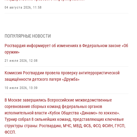
04 августа 2026, 11:58
Генерал-полковник Юрий Аверин выступил на Всероссийском
молодёжном образовательном форуме «Территория смыслов»
03 августа 2026, 17:21
ПОПУЛЯРНЫЕ НОВОСТИ
Росгвардия информирует об изменениях в Федеральном законе «Об
21 единицу оружия изъяли Псковские росгвардейцы за неделю
оружии»
03 августа 2026, 14:10
21 июля 2026, 12:08
Росгвардейцы принимают участие в обеспечении общественной
Комиссия Росгвардии провела проверку антитеррористической
безопасности во время празднования Дня ВДВ
защищённости детского лагеря «Дружба»
02 августа 2026, 13:28
10 июля 2026, 13:39
За минувшие сутки Псковские росгвардейцы выезжали два раза на
В Москве завершились Всероссийские межведомственные
улицу Труда
соревнования сборных команд федеральных органов
31 июля 2026, 13:53
исполнительной власти «Кубок Общества «Динамо» по хоккею».
Турнир собрал 8 сильнейших команд, представляющих ключевые
В Санкт-Петербурге прошел окружной этап ежегодного
структуры страны: Росгвардию, МЧС, МВД, ФСБ, ФСО, ФСИН, ГУСП,
Всероссийского конкурса профессионального мастерства среди
ФССП.
сотрудников вневедомственной охраны Росгвардии, Псковские