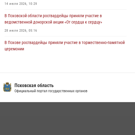
Росгвардейцы одержали победу
14 июля 2026, 10:29
30 июля 2026, 05:10
3
В Псковской области росгвардейцы приняли участие в
ведомственной донорской акции «От сердца к сердцу»
28 июля 2026, 05:16
В Пскове росгвардейцы приняли участие в торжественно-памятной
церемонии
24 июля 2026, 13:59
1
В Санкт-Петербурге прошел окружной этап ежегодного
Всероссийского конкурса профессионального мастерства среди
сотрудников вневедомственной охраны Росгвардии, Псковские
Псковская область
Росгвардейцы одержали победу
Официальный портал государственных органов
30 июля 2026, 05:10
3
В Управлении Росгвардии по Псковской области состоялось
рабочее совещание
13 июля 2026, 05:29