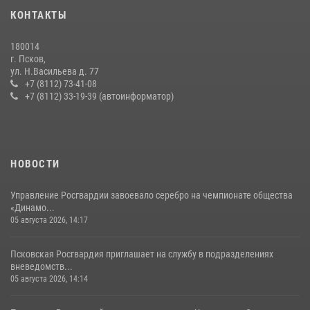
Сотрудники вневедомственной охраны Росгвардии пресекли
КОНТАКТЫ
хищение в магазине в Пскове
16 июля 2026, 10:24
180014
г. Псков,
Сотрудники вневедомственной охраны Росгвардии за минувшие
ул. Н.Васильева д. 77
сутки пресекли в областном центре серию краж
+7 (8112) 73-41-08
+7 (8112) 33-19-39 (автоинформатор)
22 июля 2026, 10:19
Урок мужества в Пскове: росгвардейцы пообщались с ребятами в
летнем лагере
23 июля 2026, 13:19
НОВОСТИ
Управление Росгвардии завоевало серебро на чемпионате общества
«Динамо...
05 августа 2026, 14:17
Псковская Росгвардия приглашает на службу в подразделениях
вневедомств...
05 августа 2026, 14:14