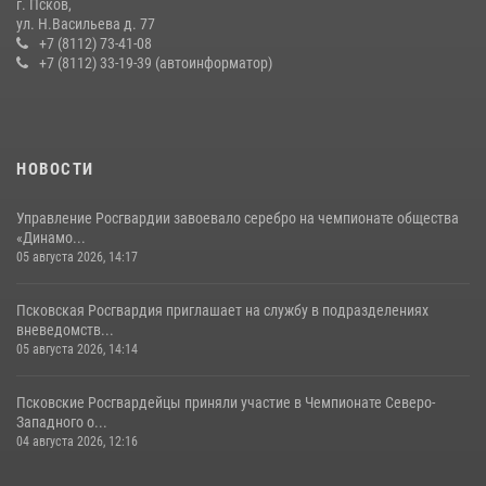
г. Псков,
Сотрудники вневедомственной охраны Росгвардии за минувшие
ул. Н.Васильева д. 77
сутки пресекли в областном центре серию краж
+7 (8112) 73-41-08
+7 (8112) 33-19-39 (автоинформатор)
22 июля 2026, 10:19
Сотрудники вневедомственной охраны Росгвардии пресекли
хищение в магазине в Пскове
16 июля 2026, 10:24
НОВОСТИ
Управление Росгвардии завоевало серебро на чемпионате общества
«Динамо...
05 августа 2026, 14:17
Псковская Росгвардия приглашает на службу в подразделениях
вневедомств...
05 августа 2026, 14:14
Псковские Росгвардейцы приняли участие в Чемпионате Северо-
Западного о...
04 августа 2026, 12:16