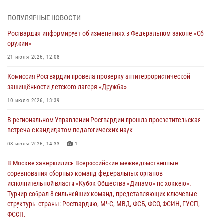
молодёжном образовательном форуме «Территория смыслов»
03 августа 2026, 17:21
ПОПУЛЯРНЫЕ НОВОСТИ
Росгвардия информирует об изменениях в Федеральном законе «Об
21 единицу оружия изъяли Псковские росгвардейцы за неделю
оружии»
03 августа 2026, 14:10
21 июля 2026, 12:08
Росгвардейцы принимают участие в обеспечении общественной
Комиссия Росгвардии провела проверку антитеррористической
безопасности во время празднования Дня ВДВ
защищённости детского лагеря «Дружба»
02 августа 2026, 13:28
10 июля 2026, 13:39
За минувшие сутки Псковские росгвардейцы выезжали два раза на
В региональном Управлении Росгвардии прошла просветительская
улицу Труда
встреча с кандидатом педагогических наук
31 июля 2026, 13:53
08 июля 2026, 14:33
1
В Санкт-Петербурге прошел окружной этап ежегодного
В Москве завершились Всероссийские межведомственные
Всероссийского конкурса профессионального мастерства среди
соревнования сборных команд федеральных органов
сотрудников вневедомственной охраны Росгвардии, Псковские
исполнительной власти «Кубок Общества «Динамо» по хоккею».
Росгвардейцы одержали победу
Турнир собрал 8 сильнейших команд, представляющих ключевые
30 июля 2026, 05:10
3
структуры страны: Росгвардию, МЧС, МВД, ФСБ, ФСО, ФСИН, ГУСП,
ФССП.