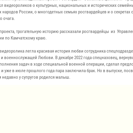
кл видеороликов о культурных, национальных и исторических семейн
х народов России, о многодетных семьях росгвардейцев и о секретах 
о очага.
 проекта, трогательную историю рассказали росгвардейцы из Управл
ии по Камчатскому краю.
 видеоролика легла красивая история любви сотрудника спецподразд
 и военнослужащей Любови. В декабре 2022 года спецназовец, верну
полнения задач в ходе специальной военной операции, сделал пред
, и уже в июле прошлого года пара заключила брак. Но в выпуске, по
ем недавно у супругов родился малыш.