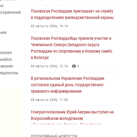
ых
Псковская Росгвардия приглашает на службу
сохранения
в подразделениях вневедомственной охраны
05 августа 2026, 14:14
ения
Псковские Росгвардейцы приняли участие в
Чемпионате Северо-Западного округа
Росгвардии по спортивному и боевому самбо
еления
в Вологде
вшийся
ложение
04 августа 2026, 12:16
3
священном
В региональном Управление Росгвардии
состоялся единый день государственно-
правового информирования
04 августа 2026, 11:58
Генерал-полковник Юрий Аверин выступил на
Всероссийском молодёжном
образовательном форуме «Территория
смыслов»
ПОПУЛЯРНЫЕ НОВОСТИ