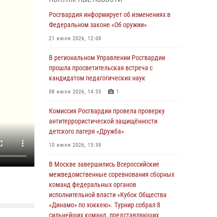
03 августа 2026, 17:21
Росгвардия информирует об изменениях в
21 единицу оружия изъяли Псковские
Федеральном законе «Об оружии»
росгвардейцы за неделю
21 июля 2026, 12:08
03 августа 2026, 14:10
В региональном Управлении Росгвардии
Росгвардейцы принимают участие в
прошла просветительская встреча с
обеспечении общественной безопасности во
кандидатом педагогических наук
время празднования Дня ВДВ
08 июля 2026, 14:33
1
02 августа 2026, 13:28
Комиссия Росгвардии провела проверку
За минувшие сутки Псковские росгвардейцы
антитеррористической защищённости
выезжали два раза на улицу Труда
детского лагеря «Дружба»
31 июля 2026, 13:53
10 июля 2026, 13:39
В Санкт-Петербурге прошел окружной этап
В Москве завершились Всероссийские
ежегодного Всероссийского конкурса
межведомственные соревнования сборных
профессионального мастерства среди
команд федеральных органов
сотрудников вневедомственной охраны
исполнительной власти «Кубок Общества
Росгвардии, Псковские Росгвардейцы
«Динамо» по хоккею». Турнир собрал 8
одержали победу
сильнейших команд, представляющих