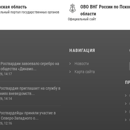
вская область
ОВО ВНГ России по Пско
льный портал государственных органов
области
Официальный сайт
И
НАВИГАЦИЯ
 Росгвардии завоевало серебро на
Новости
 общества «Динамо...
Карта сайта
26, 14:17
П
Росгвардия приглашает на службу в
ниях вневедомств...
26, 14:14
Росгвардейцы приняли участие в
Северо-Западного о...
26, 12:16