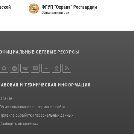
16 июля 2026, 10:24
вской
ФГУП "Охрана" Росгвардии
Официальный сайт
В Санкт-Петербурге прошел окружной этап
ежегодного Всероссийского конкурса
профессионального мастерства среди
сотрудников вневедомственной охраны
Росгвардии, Псковские Росгвардейцы
одержали победу
ОФИЦИАЛЬНЫЕ СЕТЕВЫЕ РЕСУРСЫ
30 июля 2026, 05:10
3
Сотрудники вневедомственной охраны
Росгвардии за минувшие сутки пресекли в
областном центре серию краж
РАВОВАЯ И ТЕХНИЧЕСКАЯ ИНФОРМАЦИЯ
22 июля 2026, 10:19
О сайте
Об использовании информации сайта
Правила обработки персональных данных
Сообщить об ошибках