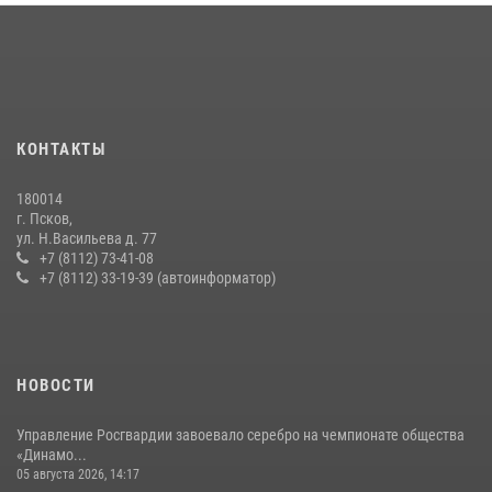
рабочее совещание
13 июля 2026, 05:29
В Санкт-Петербурге прошел окружной этап ежегодного
Всероссийского конкурса профессионального мастерства среди
сотрудников вневедомственной охраны Росгвардии, Псковские
КОНТАКТЫ
Росгвардейцы одержали победу
30 июля 2026, 05:10
3
180014
г. Псков,
Сотрудники вневедомственной охраны Росгвардии за минувшие
ул. Н.Васильева д. 77
сутки пресекли в областном центре серию краж
+7 (8112) 73-41-08
+7 (8112) 33-19-39 (автоинформатор)
22 июля 2026, 10:19
Сотрудники вневедомственной охраны Росгвардии пресекли
хищение в магазине в Пскове
16 июля 2026, 10:24
НОВОСТИ
Управление Росгвардии завоевало серебро на чемпионате общества
«Динамо...
05 августа 2026, 14:17