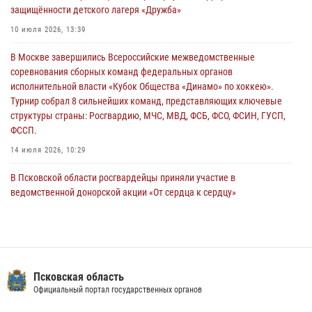
защищённости детского лагеря «Дружба»
31 июля 2026, 13:53
10 июля 2026, 13:39
В Санкт-Петербурге прошел окружной этап ежегодного
В Москве завершились Всероссийские межведомственные
Всероссийского конкурса профессионального мастерства среди
соревнования сборных команд федеральных органов
сотрудников вневедомственной охраны Росгвардии, Псковские
исполнительной власти «Кубок Общества «Динамо» по хоккею».
Росгвардейцы одержали победу
Турнир собрал 8 сильнейших команд, представляющих ключевые
30 июля 2026, 05:10
3
структуры страны: Росгвардию, МЧС, МВД, ФСБ, ФСО, ФСИН, ГУСП,
ФССП.
14 июля 2026, 10:29
В Псковской области росгвардейцы приняли участие в
ведомственной донорской акции «От сердца к сердцу»
28 июля 2026, 05:16
В Пскове росгвардейцы приняли участие в торжественно-памятной
церемонии
24 июля 2026, 13:59
1
Псковская область
Официальный портал государственных органов
В Управлении Росгвардии по Псковской области состоялось