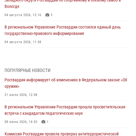
Вологде
04 августа 2026, 12:16
3
В региональном Управление Росгвардии состоялся единый день
государственно-правового информирования
04 августа 2026, 11:58
Генерал-полковник Юрий Аверин выступил на Всероссийском
молодёжном образовательном форуме «Территория смыслов»
03 августа 2026, 17:21
ПОПУЛЯРНЫЕ НОВОСТИ
Росгвардия информирует об изменениях в Федеральном законе «Об
21 единицу оружия изъяли Псковские росгвардейцы за неделю
оружии»
03 августа 2026, 14:10
21 июля 2026, 12:08
Росгвардейцы принимают участие в обеспечении общественной
В региональном Управлении Росгвардии прошла просветительская
безопасности во время празднования Дня ВДВ
встреча с кандидатом педагогических наук
02 августа 2026, 13:28
08 июля 2026, 14:33
1
За минувшие сутки Псковские росгвардейцы выезжали два раза на
Комиссия Росгвардии провела проверку антитеррористической
улицу Труда