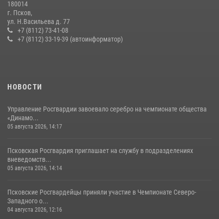
180014
Всероссийского конкурса профессионального мастерства среди
г. Псков,
сотрудников вневедомственной охраны Росгвардии, Псковские
ул. Н.Васильева д. 77
Росгвардейцы одержали победу
+7 (8112) 73-41-08
+7 (8112) 33-19-39 (автоинформатор)
30 июля 2026, 05:10
3
Сотрудники вневедомственной охраны Росгвардии за минувшие
сутки пресекли в областном центре серию краж
22 июля 2026, 10:19
НОВОСТИ
Управление Росгвардии завоевало серебро на чемпионате общества
«Динамо...
05 августа 2026, 14:17
Псковская Росгвардия приглашает на службу в подразделениях
вневедомств...
05 августа 2026, 14:14
Псковские Росгвардейцы приняли участие в Чемпионате Северо-
Западного о...
04 августа 2026, 12:16