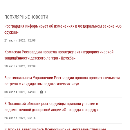
Генерал-полковник Юрий Аверин выступил на Всероссийском
молодёжном образовательном форуме «Территория смыслов»
03 августа 2026, 17:21
ПОПУЛЯРНЫЕ НОВОСТИ
Росгвардия информирует об изменениях в Федеральном законе «Об
21 единицу оружия изъяли Псковские росгвардейцы за неделю
оружии»
03 августа 2026, 14:10
21 июля 2026, 12:08
Росгвардейцы принимают участие в обеспечении общественной
Комиссия Росгвардии провела проверку антитеррористической
безопасности во время празднования Дня ВДВ
защищённости детского лагеря «Дружба»
02 августа 2026, 13:28
10 июля 2026, 13:39
За минувшие сутки Псковские росгвардейцы выезжали два раза на
В региональном Управлении Росгвардии прошла просветительская
улицу Труда
встреча с кандидатом педагогических наук
31 июля 2026, 13:53
08 июля 2026, 14:33
1
В Санкт-Петербурге прошел окружной этап ежегодного
В Псковской области росгвардейцы приняли участие в
Всероссийского конкурса профессионального мастерства среди
ведомственной донорской акции «От сердца к сердцу»
сотрудников вневедомственной охраны Росгвардии, Псковские
Росгвардейцы одержали победу
28 июля 2026, 05:16
30 июля 2026, 05:10
3
В Москве завершились Всероссийские межведомственные