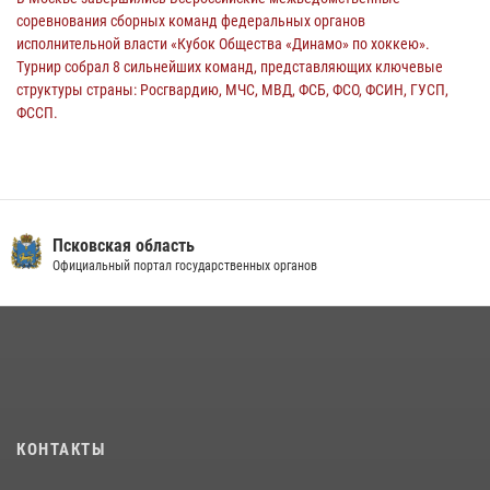
соревнования сборных команд федеральных органов
исполнительной власти «Кубок Общества «Динамо» по хоккею».
Турнир собрал 8 сильнейших команд, представляющих ключевые
структуры страны: Росгвардию, МЧС, МВД, ФСБ, ФСО, ФСИН, ГУСП,
ФССП.
14 июля 2026, 10:29
В Пскове росгвардейцы приняли участие в торжественно-памятной
церемонии
24 июля 2026, 13:59
1
Псковская область
Официальный портал государственных органов
В Управлении Росгвардии по Псковской области состоялось
рабочее совещание
13 июля 2026, 05:29
Сотрудники вневедомственной охраны Росгвардии пресекли
хищение в магазине в Пскове
16 июля 2026, 10:24
КОНТАКТЫ
В Санкт-Петербурге прошел окружной этап ежегодного