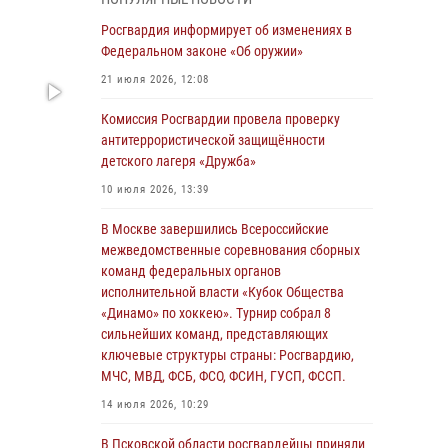
04 августа 2026, 11:58
Росгвардия информирует об изменениях в
Генерал-полковник Юрий Аверин выступил на
Федеральном законе «Об оружии»
Всероссийском молодёжном
21 июля 2026, 12:08
образовательном форуме «Территория
смыслов»
Комиссия Росгвардии провела проверку
антитеррористической защищённости
03 августа 2026, 17:21
детского лагеря «Дружба»
21 единицу оружия изъяли Псковские
10 июля 2026, 13:39
росгвардейцы за неделю
В Москве завершились Всероссийские
03 августа 2026, 14:10
межведомственные соревнования сборных
Росгвардейцы принимают участие в
команд федеральных органов
обеспечении общественной безопасности во
исполнительной власти «Кубок Общества
время празднования Дня ВДВ
«Динамо» по хоккею». Турнир собрал 8
сильнейших команд, представляющих
02 августа 2026, 13:28
ключевые структуры страны: Росгвардию,
МЧС, МВД, ФСБ, ФСО, ФСИН, ГУСП, ФССП.
За минувшие сутки Псковские росгвардейцы
выезжали два раза на улицу Труда
14 июля 2026, 10:29
31 июля 2026, 13:53
В Псковской области росгвардейцы приняли