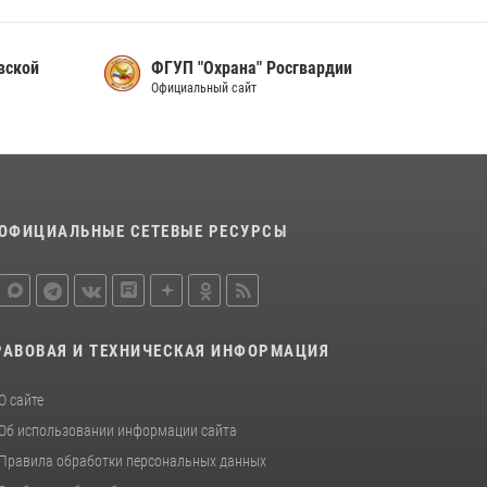
Сотрудники вневедомственной охраны
Росгвардии за минувшие сутки пресекли в
областном центре серию краж
вской
ФГУП "Охрана" Росгвардии
22 июля 2026, 10:19
Официальный сайт
Сотрудники вневедомственной охраны
Росгвардии пресекли хищение в магазине в
Пскове
16 июля 2026, 10:24
ОФИЦИАЛЬНЫЕ СЕТЕВЫЕ РЕСУРСЫ
За минувшие сутки Псковские росгвардейцы
выезжали два раза на улицу Труда
31 июля 2026, 13:53
РАВОВАЯ И ТЕХНИЧЕСКАЯ ИНФОРМАЦИЯ
О сайте
Об использовании информации сайта
Правила обработки персональных данных