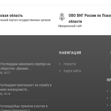
вская область
ОВО ВНГ России по Пско
льный портал государственных органов
области
Официальный сайт
И
НАВИГАЦИЯ
 Росгвардии завоевало серебро на
Новости
 общества «Динамо...
Карта сайта
26, 14:17
П
Росгвардия приглашает на службу в
ниях вневедомств...
26, 14:14
Росгвардейцы приняли участие в
Северо-Западного о...