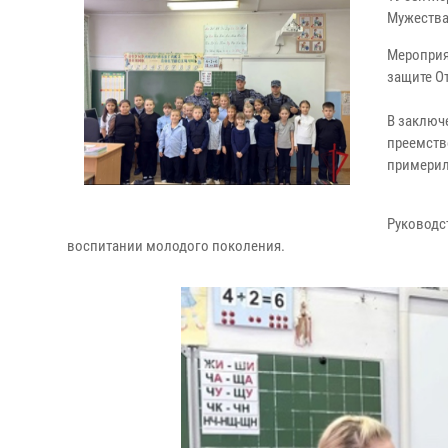
Мужества 
Мероприя
защите От
В заключ
преемств
примерил
Руководс
воспитании молодого поколения.