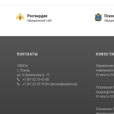
Росгвардия
Пско
Официальный сайт
Официа
КОНТАКТЫ
НОВОСТ
180014
Управление
г. Псков,
чемпионате
ул. Н.Васильева д. 77
05 августа 20
+7 (8112) 73-41-08
+7 (8112) 33-19-39 (автоинформатор)
Псковская 
подразделе
05 августа 20
Псковские 
Чемпионате 