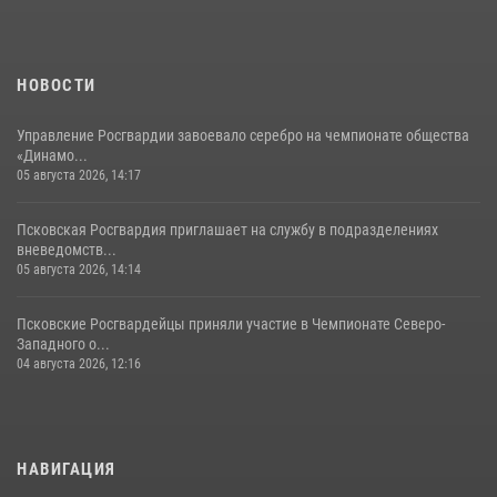
Сотрудники вневедомственной охраны Росгвардии за минувшие
сутки пресекли в областном центре серию краж
22 июля 2026, 10:19
НОВОСТИ
Управление Росгвардии завоевало серебро на чемпионате общества
«Динамо...
05 августа 2026, 14:17
Псковская Росгвардия приглашает на службу в подразделениях
вневедомств...
05 августа 2026, 14:14
Псковские Росгвардейцы приняли участие в Чемпионате Северо-
Западного о...
04 августа 2026, 12:16
НАВИГАЦИЯ