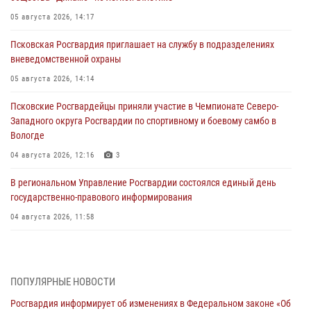
05 августа 2026, 14:17
Псковская Росгвардия приглашает на службу в подразделениях
вневедомственной охраны
05 августа 2026, 14:14
Псковские Росгвардейцы приняли участие в Чемпионате Северо-
Западного округа Росгвардии по спортивному и боевому самбо в
Вологде
04 августа 2026, 12:16
3
В региональном Управление Росгвардии состоялся единый день
государственно-правового информирования
04 августа 2026, 11:58
Генерал-полковник Юрий Аверин выступил на Всероссийском
молодёжном образовательном форуме «Территория смыслов»
03 августа 2026, 17:21
ПОПУЛЯРНЫЕ НОВОСТИ
Росгвардия информирует об изменениях в Федеральном законе «Об
21 единицу оружия изъяли Псковские росгвардейцы за неделю