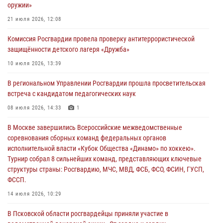
оружии»
03 августа 2026, 14:10
21 июля 2026, 12:08
Росгвардейцы принимают участие в обеспечении общественной
Комиссия Росгвардии провела проверку антитеррористической
безопасности во время празднования Дня ВДВ
защищённости детского лагеря «Дружба»
02 августа 2026, 13:28
10 июля 2026, 13:39
За минувшие сутки Псковские росгвардейцы выезжали два раза на
В региональном Управлении Росгвардии прошла просветительская
улицу Труда
встреча с кандидатом педагогических наук
31 июля 2026, 13:53
08 июля 2026, 14:33
1
В Санкт-Петербурге прошел окружной этап ежегодного
В Москве завершились Всероссийские межведомственные
Всероссийского конкурса профессионального мастерства среди
соревнования сборных команд федеральных органов
сотрудников вневедомственной охраны Росгвардии, Псковские
исполнительной власти «Кубок Общества «Динамо» по хоккею».
Росгвардейцы одержали победу
Турнир собрал 8 сильнейших команд, представляющих ключевые
30 июля 2026, 05:10
3
структуры страны: Росгвардию, МЧС, МВД, ФСБ, ФСО, ФСИН, ГУСП,
ФССП.
14 июля 2026, 10:29
В Псковской области росгвардейцы приняли участие в