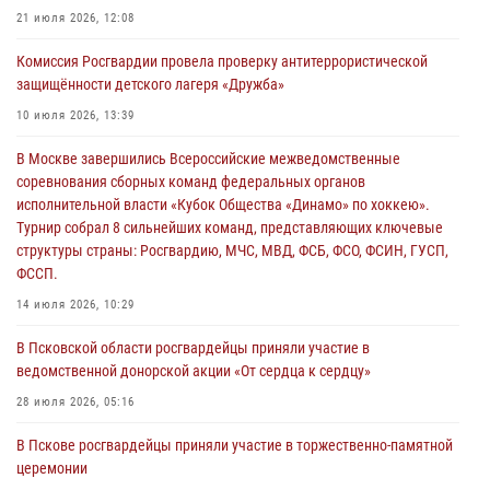
21 июля 2026, 12:08
Росгвардейцы принимают участие в обеспечении общественной
Комиссия Росгвардии провела проверку антитеррористической
безопасности во время празднования Дня ВДВ
защищённости детского лагеря «Дружба»
02 августа 2026, 13:28
10 июля 2026, 13:39
За минувшие сутки Псковские росгвардейцы выезжали два раза на
В Москве завершились Всероссийские межведомственные
улицу Труда
соревнования сборных команд федеральных органов
31 июля 2026, 13:53
исполнительной власти «Кубок Общества «Динамо» по хоккею».
Турнир собрал 8 сильнейших команд, представляющих ключевые
В Санкт-Петербурге прошел окружной этап ежегодного
структуры страны: Росгвардию, МЧС, МВД, ФСБ, ФСО, ФСИН, ГУСП,
Всероссийского конкурса профессионального мастерства среди
ФССП.
сотрудников вневедомственной охраны Росгвардии, Псковские
Росгвардейцы одержали победу
14 июля 2026, 10:29
30 июля 2026, 05:10
3
В Псковской области росгвардейцы приняли участие в
ведомственной донорской акции «От сердца к сердцу»
28 июля 2026, 05:16
В Пскове росгвардейцы приняли участие в торжественно-памятной
церемонии