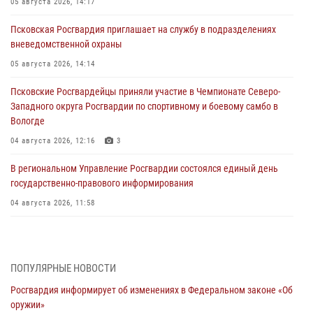
05 августа 2026, 14:17
Псковская Росгвардия приглашает на службу в подразделениях
вневедомственной охраны
05 августа 2026, 14:14
Псковские Росгвардейцы приняли участие в Чемпионате Северо-
Западного округа Росгвардии по спортивному и боевому самбо в
Вологде
04 августа 2026, 12:16
3
В региональном Управление Росгвардии состоялся единый день
государственно-правового информирования
04 августа 2026, 11:58
Генерал-полковник Юрий Аверин выступил на Всероссийском
молодёжном образовательном форуме «Территория смыслов»
03 августа 2026, 17:21
ПОПУЛЯРНЫЕ НОВОСТИ
Росгвардия информирует об изменениях в Федеральном законе «Об
21 единицу оружия изъяли Псковские росгвардейцы за неделю
оружии»
03 августа 2026, 14:10