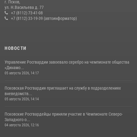
г. Псков,
Сотрудники вневедомственной охраны Росгвардии за минувшие
ул. Н.Васильева д. 77
сутки пресекли в областном центре серию краж
+7 (8112) 73-41-08
+7 (8112) 33-19-39 (автоинформатор)
22 июля 2026, 10:19
Урок мужества в Пскове: росгвардейцы пообщались с ребятами в
летнем лагере
23 июля 2026, 13:19
НОВОСТИ
Управление Росгвардии завоевало серебро на чемпионате общества
«Динамо...
05 августа 2026, 14:17
Псковская Росгвардия приглашает на службу в подразделениях
вневедомств...
05 августа 2026, 14:14
Псковские Росгвардейцы приняли участие в Чемпионате Северо-
Западного о...
04 августа 2026, 12:16