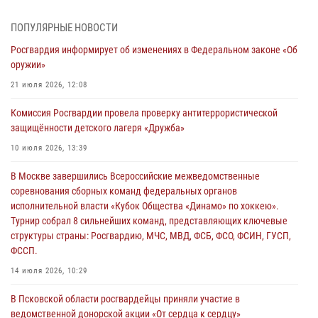
молодёжном образовательном форуме «Территория смыслов»
03 августа 2026, 17:21
ПОПУЛЯРНЫЕ НОВОСТИ
Росгвардия информирует об изменениях в Федеральном законе «Об
21 единицу оружия изъяли Псковские росгвардейцы за неделю
оружии»
03 августа 2026, 14:10
21 июля 2026, 12:08
Росгвардейцы принимают участие в обеспечении общественной
Комиссия Росгвардии провела проверку антитеррористической
безопасности во время празднования Дня ВДВ
защищённости детского лагеря «Дружба»
02 августа 2026, 13:28
10 июля 2026, 13:39
За минувшие сутки Псковские росгвардейцы выезжали два раза на
В Москве завершились Всероссийские межведомственные
улицу Труда
соревнования сборных команд федеральных органов
31 июля 2026, 13:53
исполнительной власти «Кубок Общества «Динамо» по хоккею».
Турнир собрал 8 сильнейших команд, представляющих ключевые
В Санкт-Петербурге прошел окружной этап ежегодного
структуры страны: Росгвардию, МЧС, МВД, ФСБ, ФСО, ФСИН, ГУСП,
Всероссийского конкурса профессионального мастерства среди
ФССП.
сотрудников вневедомственной охраны Росгвардии, Псковские
Росгвардейцы одержали победу
14 июля 2026, 10:29
30 июля 2026, 05:10
3
В Псковской области росгвардейцы приняли участие в
ведомственной донорской акции «От сердца к сердцу»