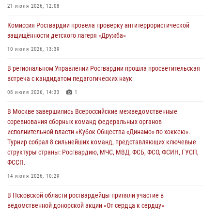
За минувшие сутки Псковские росгвардейцы выезжали два раза на
21 июля 2026, 12:08
улицу Труда
Комиссия Росгвардии провела проверку антитеррористической
31 июля 2026, 13:53
защищённости детского лагеря «Дружба»
В Санкт-Петербурге прошел окружной этап ежегодного
10 июля 2026, 13:39
Всероссийского конкурса профессионального мастерства среди
В региональном Управлении Росгвардии прошла просветительская
сотрудников вневедомственной охраны Росгвардии, Псковские
встреча с кандидатом педагогических наук
Росгвардейцы одержали победу
08 июля 2026, 14:33
1
30 июля 2026, 05:10
3
В Москве завершились Всероссийские межведомственные
Псковская Росгвардия приглашает на службу в подразделениях
соревнования сборных команд федеральных органов
вневедомственной охраны
исполнительной власти «Кубок Общества «Динамо» по хоккею».
29 июля 2026, 14:56
Турнир собрал 8 сильнейших команд, представляющих ключевые
структуры страны: Росгвардию, МЧС, МВД, ФСБ, ФСО, ФСИН, ГУСП,
ФССП.
14 июля 2026, 10:29
В Псковской области росгвардейцы приняли участие в
ведомственной донорской акции «От сердца к сердцу»