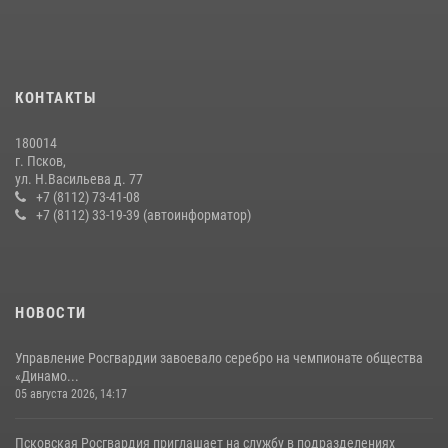
Росгвардейцы одержали победу
30 июля 2026, 05:10
3
Сотрудники вневедомственной охраны Росгвардии пресекли
КОНТАКТЫ
хищение в магазине в Пскове
16 июля 2026, 10:24
180014
г. Псков,
Сотрудники вневедомственной охраны Росгвардии за минувшие
ул. Н.Васильева д. 77
сутки пресекли в областном центре серию краж
+7 (8112) 73-41-08
+7 (8112) 33-19-39 (автоинформатор)
22 июля 2026, 10:19
Урок мужества в Пскове: росгвардейцы пообщались с ребятами в
летнем лагере
23 июля 2026, 13:19
НОВОСТИ
Управление Росгвардии завоевало серебро на чемпионате общества
«Динамо...
05 августа 2026, 14:17
Псковская Росгвардия приглашает на службу в подразделениях