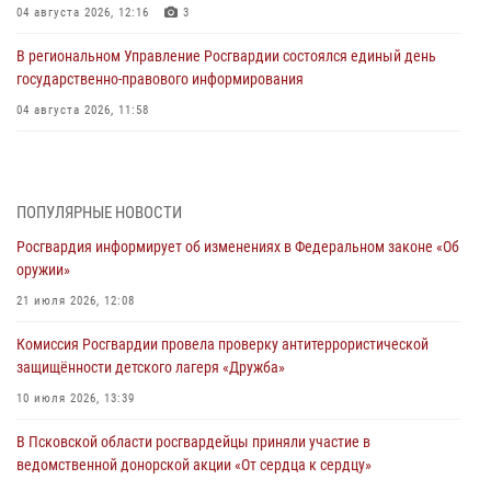
04 августа 2026, 12:16
3
В региональном Управление Росгвардии состоялся единый день
государственно-правового информирования
04 августа 2026, 11:58
Генерал-полковник Юрий Аверин выступил на Всероссийском
молодёжном образовательном форуме «Территория смыслов»
03 августа 2026, 17:21
ПОПУЛЯРНЫЕ НОВОСТИ
Росгвардия информирует об изменениях в Федеральном законе «Об
21 единицу оружия изъяли Псковские росгвардейцы за неделю
оружии»
03 августа 2026, 14:10
21 июля 2026, 12:08
Росгвардейцы принимают участие в обеспечении общественной
Комиссия Росгвардии провела проверку антитеррористической
безопасности во время празднования Дня ВДВ
защищённости детского лагеря «Дружба»
02 августа 2026, 13:28
10 июля 2026, 13:39
За минувшие сутки Псковские росгвардейцы выезжали два раза на
В Псковской области росгвардейцы приняли участие в
улицу Труда
ведомственной донорской акции «От сердца к сердцу»
31 июля 2026, 13:53