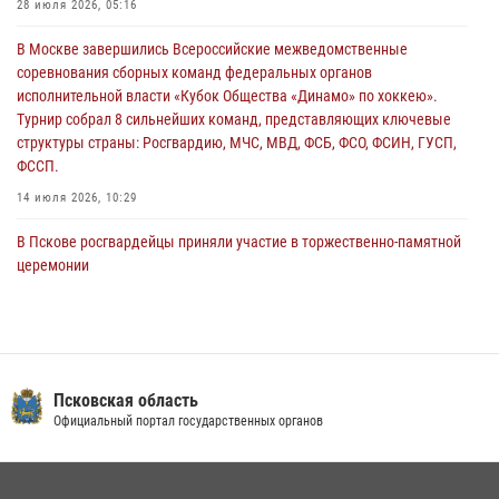
28 июля 2026, 05:16
В Санкт-Петербурге прошел окружной этап ежегодного
В Москве завершились Всероссийские межведомственные
Всероссийского конкурса профессионального мастерства среди
соревнования сборных команд федеральных органов
сотрудников вневедомственной охраны Росгвардии, Псковские
исполнительной власти «Кубок Общества «Динамо» по хоккею».
Росгвардейцы одержали победу
Турнир собрал 8 сильнейших команд, представляющих ключевые
30 июля 2026, 05:10
3
структуры страны: Росгвардию, МЧС, МВД, ФСБ, ФСО, ФСИН, ГУСП,
ФССП.
14 июля 2026, 10:29
В Пскове росгвардейцы приняли участие в торжественно-памятной
церемонии
24 июля 2026, 13:59
1
В Управлении Росгвардии по Псковской области состоялось
рабочее совещание
13 июля 2026, 05:29
Псковская область
Официальный портал государственных органов
В Санкт-Петербурге прошел окружной этап ежегодного
Всероссийского конкурса профессионального мастерства среди
сотрудников вневедомственной охраны Росгвардии, Псковские