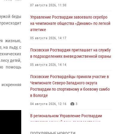
07 августа 2026, 11:30
 чужой беды
Управление Росгвардии завоевало серебро
 происходит
на чемпионате общества «Динамо» по легкой
атлетике
05 августа 2026, 14:17
уя жизнью,
 на льду, с
Псковская Росгвардия приглашает на службу
ехнических
в подразделениях вневедомственной охраны
лесу детей,
05 августа 2026, 14:14
кую помощь
Псковские Росгвардейцы приняли участие в
Чемпионате Северо-Западного округа
 искренняя
Росгвардии по спортивному и боевому самбо
в Вологде
04 августа 2026, 12:16
3
В региональном Управление Росгвардии
состоялся единый день государственно-
правового информирования
ПОПУЛЯРНЫЕ НОВОСТИ