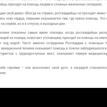
ейцы приходят на помощь людям в сложных жизненных ситуациях.
дая свой девиз «Всегда на страже», росгвардейцы не проходят мимо
уясь зову сердца, первыми оказываются там, где нужна помощь. Это
 на службе, но и в отпуске, в выходные дни.
олике показаны самые яркие эпизоды, когда росгвардейцы риск
людей из пожара, помогают утопающим, приходят на помощь на земле,
и под водой. Часто именно сотрудники Росгвардии с помощью т
и авиационной техники оказывают помощь в поиске заблудившихся в 
 туристов с труднодоступных мест, оказывают первую медицинс
ебя героями – они выполняют свой долг, а наградой становится
ние.