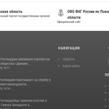
вская область
ОВО ВНГ России по Пско
льный портал государственных органов
области
Официальный сайт
И
НАВИГАЦИЯ
 Росгвардии завоевало серебро на
Новости
 общества «Динамо...
Карта сайта
26, 14:17
П
Росгвардия приглашает на службу в
ниях вневедомств...
26, 14:14
Росгвардейцы приняли участие в
Северо-Западного о...