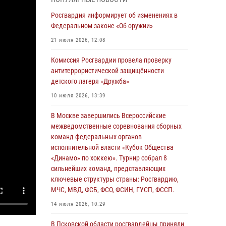
04 августа 2026, 11:58
Росгвардия информирует об изменениях в
Генерал-полковник Юрий Аверин выступил на
Федеральном законе «Об оружии»
Всероссийском молодёжном
21 июля 2026, 12:08
образовательном форуме «Территория
смыслов»
Комиссия Росгвардии провела проверку
антитеррористической защищённости
03 августа 2026, 17:21
детского лагеря «Дружба»
21 единицу оружия изъяли Псковские
10 июля 2026, 13:39
росгвардейцы за неделю
В Москве завершились Всероссийские
03 августа 2026, 14:10
межведомственные соревнования сборных
Росгвардейцы принимают участие в
команд федеральных органов
обеспечении общественной безопасности во
исполнительной власти «Кубок Общества
время празднования Дня ВДВ
«Динамо» по хоккею». Турнир собрал 8
сильнейших команд, представляющих
02 августа 2026, 13:28
ключевые структуры страны: Росгвардию,
МЧС, МВД, ФСБ, ФСО, ФСИН, ГУСП, ФССП.
За минувшие сутки Псковские росгвардейцы
выезжали два раза на улицу Труда
14 июля 2026, 10:29
31 июля 2026, 13:53
В Псковской области росгвардейцы приняли