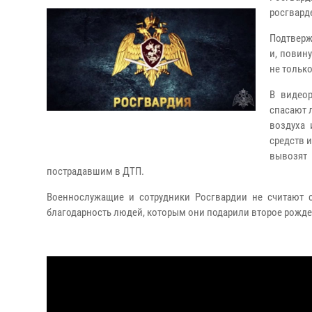
росгвард
Подтверж
и, повин
не только
В видеор
спасают 
воздуха 
средств 
вывозят
пострадавшим в ДТП.
Военнослужащие и сотрудники Росгвардии не считают с
благодарность людей, которым они подарили второе рожде