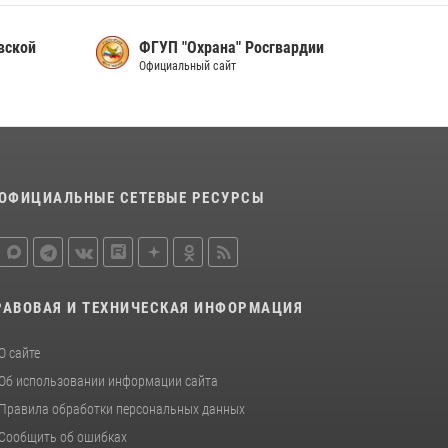
сотрудников вневедомственной охраны
Росгвардии, Псковские Росгвардейцы
вской
ФГУП "Охрана" Росгвардии
одержали победу
Официальный сайт
30 июля 2026, 05:10
3
Сотрудники вневедомственной охраны
Росгвардии за минувшие сутки пресекли в
областном центре серию краж
22 июля 2026, 10:19
ОФИЦИАЛЬНЫЕ СЕТЕВЫЕ РЕСУРСЫ
Урок мужества в Пскове: росгвардейцы
пообщались с ребятами в летнем лагере
23 июля 2026, 13:19
РАВОВАЯ И ТЕХНИЧЕСКАЯ ИНФОРМАЦИЯ
О сайте
Об использовании информации сайта
Правила обработки персональных данных
Сообщить об ошибках