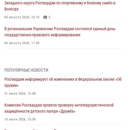
Западного округа Росгвардии по спортивному и боевому самбо в
Вологде
04 августа 2026, 12:16
3
В региональном Управление Росгвардии состоялся единый день
государственно-правового информирования
04 августа 2026, 11:58
Генерал-полковник Юрий Аверин выступил на Всероссийском
молодёжном образовательном форуме «Территория смыслов»
03 августа 2026, 17:21
ПОПУЛЯРНЫЕ НОВОСТИ
Росгвардия информирует об изменениях в Федеральном законе «Об
21 единицу оружия изъяли Псковские росгвардейцы за неделю
оружии»
03 августа 2026, 14:10
21 июля 2026, 12:08
Росгвардейцы принимают участие в обеспечении общественной
Комиссия Росгвардии провела проверку антитеррористической
безопасности во время празднования Дня ВДВ
защищённости детского лагеря «Дружба»
02 августа 2026, 13:28
10 июля 2026, 13:39
За минувшие сутки Псковские росгвардейцы выезжали два раза на