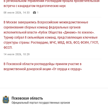
В региональном Управлении Росгвардии прошла просветительская
улицу Труда
встреча с кандидатом педагогических наук
31 июля 2026, 13:53
08 июля 2026, 14:33
1
В Санкт-Петербурге прошел окружной этап ежегодного
В Москве завершились Всероссийские межведомственные
Всероссийского конкурса профессионального мастерства среди
соревнования сборных команд федеральных органов
сотрудников вневедомственной охраны Росгвардии, Псковские
исполнительной власти «Кубок Общества «Динамо» по хоккею».
Росгвардейцы одержали победу
Турнир собрал 8 сильнейших команд, представляющих ключевые
30 июля 2026, 05:10
3
структуры страны: Росгвардию, МЧС, МВД, ФСБ, ФСО, ФСИН, ГУСП,
ФССП.
14 июля 2026, 10:29
В Псковской области росгвардейцы приняли участие в
ведомственной донорской акции «От сердца к сердцу»
28 июля 2026, 05:16
В Пскове росгвардейцы приняли участие в торжественно-памятной
церемонии
24 июля 2026, 13:59
1
Псковская область
Официальный портал государственных органов
В Управлении Росгвардии по Псковской области состоялось