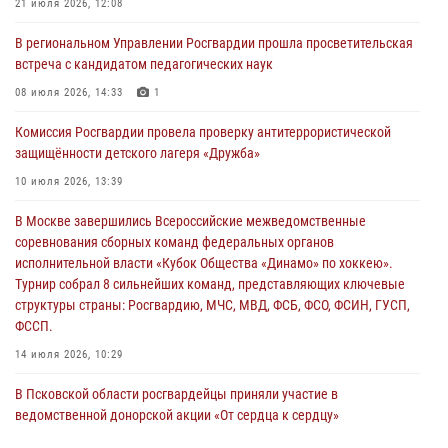
21 июля 2026, 12:08
Росгвардейцы принимают участие в обеспечении общественной
В региональном Управлении Росгвардии прошла просветительская
безопасности во время празднования Дня ВДВ
встреча с кандидатом педагогических наук
02 августа 2026, 13:28
08 июля 2026, 14:33
1
За минувшие сутки Псковские росгвардейцы выезжали два раза на
Комиссия Росгвардии провела проверку антитеррористической
улицу Труда
защищённости детского лагеря «Дружба»
31 июля 2026, 13:53
10 июля 2026, 13:39
В Санкт-Петербурге прошел окружной этап ежегодного
В Москве завершились Всероссийские межведомственные
Всероссийского конкурса профессионального мастерства среди
соревнования сборных команд федеральных органов
сотрудников вневедомственной охраны Росгвардии, Псковские
исполнительной власти «Кубок Общества «Динамо» по хоккею».
Росгвардейцы одержали победу
Турнир собрал 8 сильнейших команд, представляющих ключевые
30 июля 2026, 05:10
3
структуры страны: Росгвардию, МЧС, МВД, ФСБ, ФСО, ФСИН, ГУСП,
ФССП.
14 июля 2026, 10:29
В Псковской области росгвардейцы приняли участие в
ведомственной донорской акции «От сердца к сердцу»
28 июля 2026, 05:16