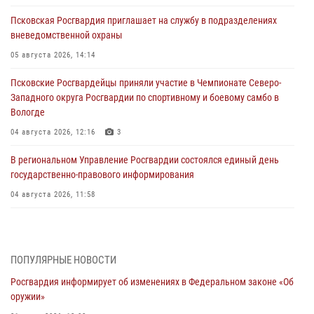
Псковская Росгвардия приглашает на службу в подразделениях
вневедомственной охраны
05 августа 2026, 14:14
Псковские Росгвардейцы приняли участие в Чемпионате Северо-
Западного округа Росгвардии по спортивному и боевому самбо в
Вологде
04 августа 2026, 12:16
3
В региональном Управление Росгвардии состоялся единый день
государственно-правового информирования
04 августа 2026, 11:58
Генерал-полковник Юрий Аверин выступил на Всероссийском
молодёжном образовательном форуме «Территория смыслов»
03 августа 2026, 17:21
ПОПУЛЯРНЫЕ НОВОСТИ
Росгвардия информирует об изменениях в Федеральном законе «Об
21 единицу оружия изъяли Псковские росгвардейцы за неделю
оружии»
03 августа 2026, 14:10