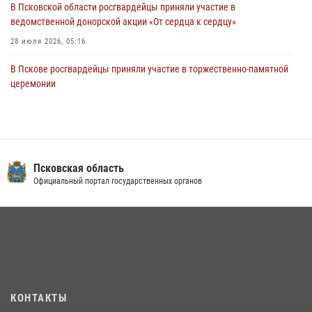
30 июля 2026, 05:10
3
В Псковской области росгвардейцы приняли участие в
ведомственной донорской акции «От сердца к сердцу»
28 июля 2026, 05:16
В Пскове росгвардейцы приняли участие в торжественно-памятной
церемонии
24 июля 2026, 13:59
1
В Санкт-Петербурге прошел окружной этап ежегодного
Всероссийского конкурса профессионального мастерства среди
сотрудников вневедомственной охраны Росгвардии, Псковские
Псковская область
Росгвардейцы одержали победу
Официальный портал государственных органов
30 июля 2026, 05:10
3
В Управлении Росгвардии по Псковской области состоялось
рабочее совещание
13 июля 2026, 05:29
Сотрудники вневедомственной охраны Росгвардии за минувшие
КОНТАКТЫ
сутки пресекли в областном центре серию краж