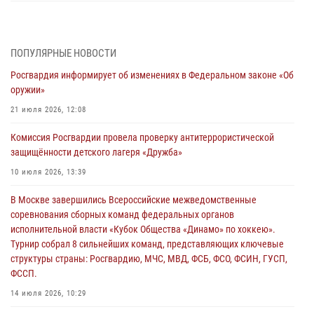
Генерал-полковник Юрий Аверин выступил на Всероссийском
молодёжном образовательном форуме «Территория смыслов»
03 августа 2026, 17:21
ПОПУЛЯРНЫЕ НОВОСТИ
Росгвардия информирует об изменениях в Федеральном законе «Об
21 единицу оружия изъяли Псковские росгвардейцы за неделю
оружии»
03 августа 2026, 14:10
21 июля 2026, 12:08
Росгвардейцы принимают участие в обеспечении общественной
Комиссия Росгвардии провела проверку антитеррористической
безопасности во время празднования Дня ВДВ
защищённости детского лагеря «Дружба»
02 августа 2026, 13:28
10 июля 2026, 13:39
За минувшие сутки Псковские росгвардейцы выезжали два раза на
В Москве завершились Всероссийские межведомственные
улицу Труда
соревнования сборных команд федеральных органов
31 июля 2026, 13:53
исполнительной власти «Кубок Общества «Динамо» по хоккею».
Турнир собрал 8 сильнейших команд, представляющих ключевые
В Санкт-Петербурге прошел окружной этап ежегодного
структуры страны: Росгвардию, МЧС, МВД, ФСБ, ФСО, ФСИН, ГУСП,
Всероссийского конкурса профессионального мастерства среди
ФССП.
сотрудников вневедомственной охраны Росгвардии, Псковские
Росгвардейцы одержали победу
14 июля 2026, 10:29