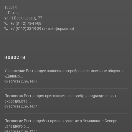
22 июля 2026, 10:19
180014
г. Псков,
Сотрудники вневедомственной охраны Росгвардии пресекли
ул. Н.Васильева д. 77
хищение в магазине в Пскове
+7 (8112) 73-41-08
+7 (8112) 33-19-39 (автоинформатор)
16 июля 2026, 10:24
За минувшие сутки Псковские росгвардейцы выезжали два раза на
улицу Труда
31 июля 2026, 13:53
НОВОСТИ
Управление Росгвардии завоевало серебро на чемпионате общества
«Динамо...
05 августа 2026, 14:17
Псковская Росгвардия приглашает на службу в подразделениях
вневедомств...
05 августа 2026, 14:14
Псковские Росгвардейцы приняли участие в Чемпионате Северо-
Западного о...
04 августа 2026, 12:16