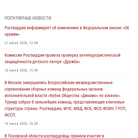
Генерал-полковник Юрий Аверин выступил на Всероссийском
молодёжном образовательном форуме «Территория смыслов»
03 августа 2026, 17:21
ПОПУЛЯРНЫЕ НОВОСТИ
Росгвардия информирует об изменениях в Федеральном законе «Об
21 единицу оружия изъяли Псковские росгвардейцы за неделю
оружии»
03 августа 2026, 14:10
21 июля 2026, 12:08
Росгвардейцы принимают участие в обеспечении общественной
Комиссия Росгвардии провела проверку антитеррористической
безопасности во время празднования Дня ВДВ
защищённости детского лагеря «Дружба»
02 августа 2026, 13:28
10 июля 2026, 13:39
За минувшие сутки Псковские росгвардейцы выезжали два раза на
В Москве завершились Всероссийские межведомственные
улицу Труда
соревнования сборных команд федеральных органов
31 июля 2026, 13:53
исполнительной власти «Кубок Общества «Динамо» по хоккею».
Турнир собрал 8 сильнейших команд, представляющих ключевые
В Санкт-Петербурге прошел окружной этап ежегодного
структуры страны: Росгвардию, МЧС, МВД, ФСБ, ФСО, ФСИН, ГУСП,
Всероссийского конкурса профессионального мастерства среди
ФССП.
сотрудников вневедомственной охраны Росгвардии, Псковские
Росгвардейцы одержали победу
14 июля 2026, 10:29
30 июля 2026, 05:10
3
В Псковской области росгвардейцы приняли участие в