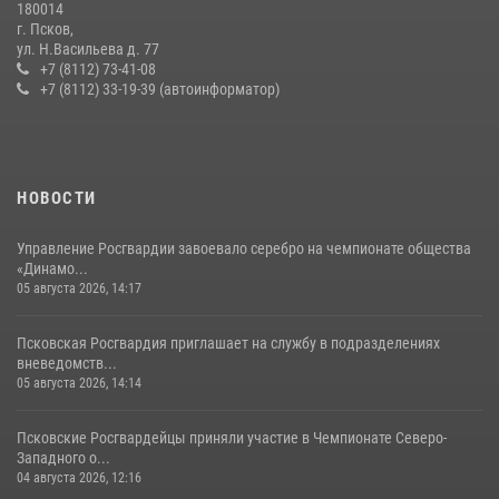
180014
г. Псков,
Сотрудники вневедомственной охраны Росгвардии пресекли
ул. Н.Васильева д. 77
хищение в магазине в Пскове
+7 (8112) 73-41-08
+7 (8112) 33-19-39 (автоинформатор)
16 июля 2026, 10:24
За минувшие сутки Псковские росгвардейцы выезжали два раза на
улицу Труда
31 июля 2026, 13:53
НОВОСТИ
Управление Росгвардии завоевало серебро на чемпионате общества
«Динамо...
05 августа 2026, 14:17
Псковская Росгвардия приглашает на службу в подразделениях
вневедомств...
05 августа 2026, 14:14
Псковские Росгвардейцы приняли участие в Чемпионате Северо-
Западного о...
04 августа 2026, 12:16