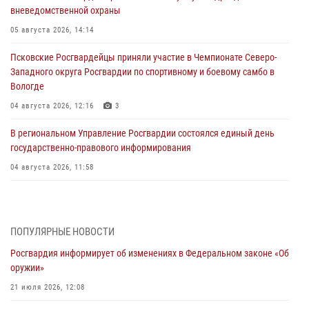
вневедомственной охраны
05 августа 2026, 14:14
Псковские Росгвардейцы приняли участие в Чемпионате Северо-
Западного округа Росгвардии по спортивному и боевому самбо в
Вологде
04 августа 2026, 12:16
3
В региональном Управление Росгвардии состоялся единый день
государственно-правового информирования
04 августа 2026, 11:58
Генерал-полковник Юрий Аверин выступил на Всероссийском
молодёжном образовательном форуме «Территория смыслов»
03 августа 2026, 17:21
ПОПУЛЯРНЫЕ НОВОСТИ
Росгвардия информирует об изменениях в Федеральном законе «Об
21 единицу оружия изъяли Псковские росгвардейцы за неделю
оружии»
03 августа 2026, 14:10
21 июля 2026, 12:08
Росгвардейцы принимают участие в обеспечении общественной