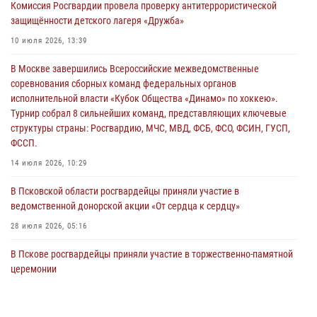
Комиссия Росгвардии провела проверку антитеррористической
безопасности во время празднования Дня ВДВ
защищённости детского лагеря «Дружба»
02 августа 2026, 13:28
10 июля 2026, 13:39
За минувшие сутки Псковские росгвардейцы выезжали два раза на
В Москве завершились Всероссийские межведомственные
улицу Труда
соревнования сборных команд федеральных органов
31 июля 2026, 13:53
исполнительной власти «Кубок Общества «Динамо» по хоккею».
Турнир собрал 8 сильнейших команд, представляющих ключевые
В Санкт-Петербурге прошел окружной этап ежегодного
структуры страны: Росгвардию, МЧС, МВД, ФСБ, ФСО, ФСИН, ГУСП,
Всероссийского конкурса профессионального мастерства среди
ФССП.
сотрудников вневедомственной охраны Росгвардии, Псковские
Росгвардейцы одержали победу
14 июля 2026, 10:29
30 июля 2026, 05:10
3
В Псковской области росгвардейцы приняли участие в
ведомственной донорской акции «От сердца к сердцу»
28 июля 2026, 05:16
В Пскове росгвардейцы приняли участие в торжественно-памятной
церемонии
24 июля 2026, 13:59
1
В Управлении Росгвардии по Псковской области состоялось