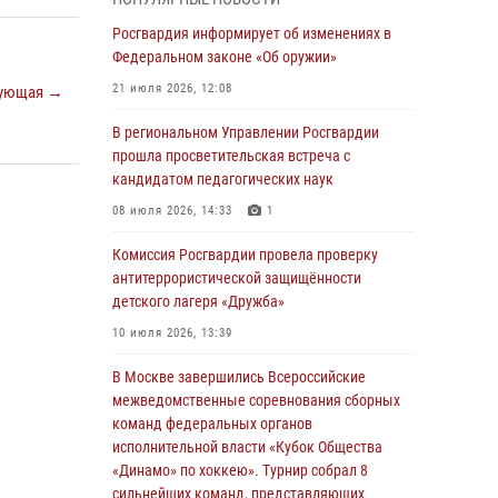
03 августа 2026, 17:21
Росгвардия информирует об изменениях в
21 единицу оружия изъяли Псковские
Федеральном законе «Об оружии»
росгвардейцы за неделю
21 июля 2026, 12:08
ующая →
03 августа 2026, 14:10
В региональном Управлении Росгвардии
Росгвардейцы принимают участие в
прошла просветительская встреча с
обеспечении общественной безопасности во
кандидатом педагогических наук
время празднования Дня ВДВ
08 июля 2026, 14:33
1
02 августа 2026, 13:28
Комиссия Росгвардии провела проверку
За минувшие сутки Псковские росгвардейцы
антитеррористической защищённости
выезжали два раза на улицу Труда
детского лагеря «Дружба»
31 июля 2026, 13:53
10 июля 2026, 13:39
В Санкт-Петербурге прошел окружной этап
В Москве завершились Всероссийские
ежегодного Всероссийского конкурса
межведомственные соревнования сборных
профессионального мастерства среди
команд федеральных органов
сотрудников вневедомственной охраны
исполнительной власти «Кубок Общества
Росгвардии, Псковские Росгвардейцы
«Динамо» по хоккею». Турнир собрал 8
одержали победу
сильнейших команд, представляющих