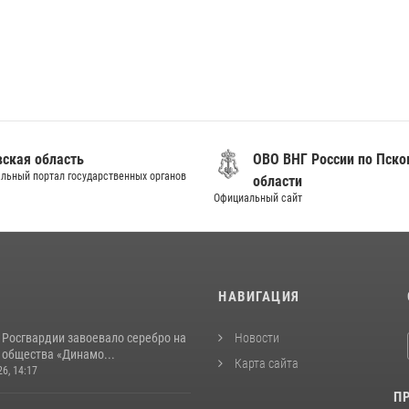
вская область
ОВО ВНГ России по Пско
льный портал государственных органов
области
Официальный сайт
И
НАВИГАЦИЯ
 Росгвардии завоевало серебро на
Новости
 общества «Динамо...
Карта сайта
26, 14:17
П