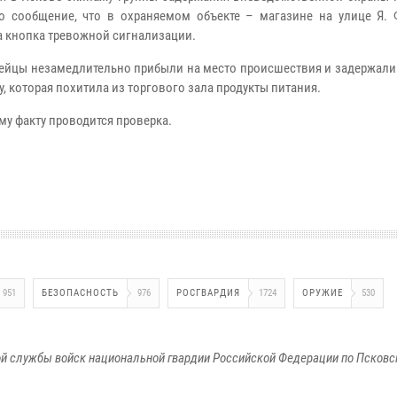
о сообщение, что в охраняемом объекте – магазине на улице Я. 
а кнопка тревожной сигнализации.
ейцы незамедлительно прибыли на место происшествия и задержали
, которая похитила из торгового зала продукты питания.
му факту проводится проверка.
951
БЕЗОПАСНОСТЬ
976
РОСГВАРДИЯ
1724
ОРУЖИЕ
530
й службы войск национальной гвардии Российской Федерации по Псковс