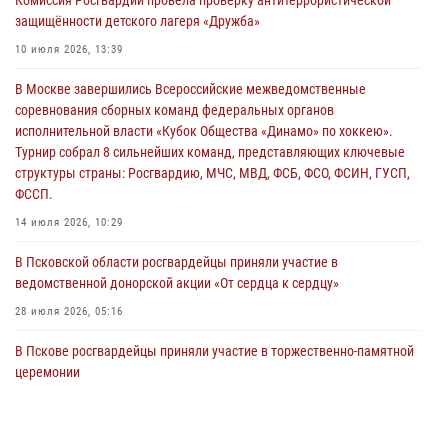
безопасности во время празднования Дня ВДВ
защищённости детского лагеря «Дружба»
02 августа 2026, 13:28
10 июля 2026, 13:39
За минувшие сутки Псковские росгвардейцы выезжали два раза на
В Москве завершились Всероссийские межведомственные
улицу Труда
соревнования сборных команд федеральных органов
31 июля 2026, 13:53
исполнительной власти «Кубок Общества «Динамо» по хоккею».
Турнир собрал 8 сильнейших команд, представляющих ключевые
В Санкт-Петербурге прошел окружной этап ежегодного
структуры страны: Росгвардию, МЧС, МВД, ФСБ, ФСО, ФСИН, ГУСП,
Всероссийского конкурса профессионального мастерства среди
ФССП.
сотрудников вневедомственной охраны Росгвардии, Псковские
Росгвардейцы одержали победу
14 июля 2026, 10:29
30 июля 2026, 05:10
3
В Псковской области росгвардейцы приняли участие в
ведомственной донорской акции «От сердца к сердцу»
28 июля 2026, 05:16
В Пскове росгвардейцы приняли участие в торжественно-памятной
церемонии
24 июля 2026, 13:59
1
В Управлении Росгвардии по Псковской области состоялось