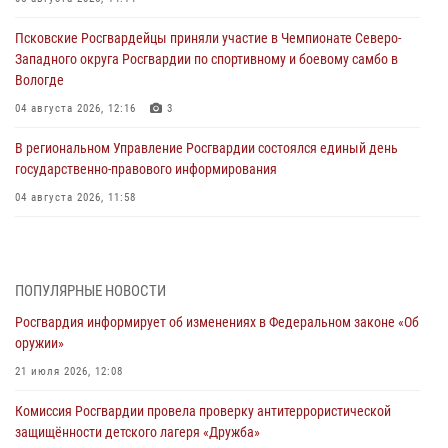
Псковские Росгвардейцы приняли участие в Чемпионате Северо-
Западного округа Росгвардии по спортивному и боевому самбо в
Вологде
04 августа 2026, 12:16
3
В региональном Управление Росгвардии состоялся единый день
государственно-правового информирования
04 августа 2026, 11:58
Генерал-полковник Юрий Аверин выступил на Всероссийском
молодёжном образовательном форуме «Территория смыслов»
03 августа 2026, 17:21
ПОПУЛЯРНЫЕ НОВОСТИ
Росгвардия информирует об изменениях в Федеральном законе «Об
21 единицу оружия изъяли Псковские росгвардейцы за неделю
оружии»
03 августа 2026, 14:10
21 июля 2026, 12:08
Росгвардейцы принимают участие в обеспечении общественной
Комиссия Росгвардии провела проверку антитеррористической
безопасности во время празднования Дня ВДВ
защищённости детского лагеря «Дружба»
02 августа 2026, 13:28