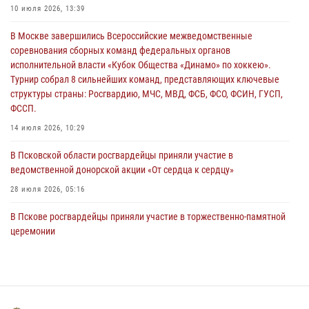
10 июля 2026, 13:39
За минувшие сутки Псковские росгвардейцы выезжали два раза на
В Москве завершились Всероссийские межведомственные
улицу Труда
соревнования сборных команд федеральных органов
31 июля 2026, 13:53
исполнительной власти «Кубок Общества «Динамо» по хоккею».
Турнир собрал 8 сильнейших команд, представляющих ключевые
В Санкт-Петербурге прошел окружной этап ежегодного
структуры страны: Росгвардию, МЧС, МВД, ФСБ, ФСО, ФСИН, ГУСП,
Всероссийского конкурса профессионального мастерства среди
ФССП.
сотрудников вневедомственной охраны Росгвардии, Псковские
Росгвардейцы одержали победу
14 июля 2026, 10:29
30 июля 2026, 05:10
3
В Псковской области росгвардейцы приняли участие в
ведомственной донорской акции «От сердца к сердцу»
28 июля 2026, 05:16
В Пскове росгвардейцы приняли участие в торжественно-памятной
церемонии
24 июля 2026, 13:59
1
В Управлении Росгвардии по Псковской области состоялось
рабочее совещание