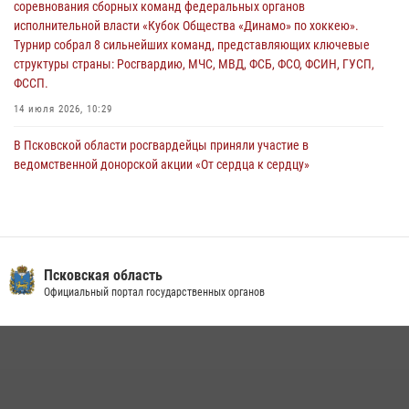
соревнования сборных команд федеральных органов
сотрудников вневедомственной охраны Росгвардии, Псковские
исполнительной власти «Кубок Общества «Динамо» по хоккею».
Росгвардейцы одержали победу
Турнир собрал 8 сильнейших команд, представляющих ключевые
30 июля 2026, 05:10
3
структуры страны: Росгвардию, МЧС, МВД, ФСБ, ФСО, ФСИН, ГУСП,
ФССП.
14 июля 2026, 10:29
В Псковской области росгвардейцы приняли участие в
ведомственной донорской акции «От сердца к сердцу»
28 июля 2026, 05:16
В Пскове росгвардейцы приняли участие в торжественно-памятной
церемонии
24 июля 2026, 13:59
1
Псковская область
Официальный портал государственных органов
В Управлении Росгвардии по Псковской области состоялось
рабочее совещание
13 июля 2026, 05:29
В Санкт-Петербурге прошел окружной этап ежегодного
Всероссийского конкурса профессионального мастерства среди