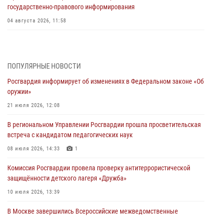
государственно-правового информирования
04 августа 2026, 11:58
Генерал-полковник Юрий Аверин выступил на Всероссийском
молодёжном образовательном форуме «Территория смыслов»
03 августа 2026, 17:21
ПОПУЛЯРНЫЕ НОВОСТИ
Росгвардия информирует об изменениях в Федеральном законе «Об
21 единицу оружия изъяли Псковские росгвардейцы за неделю
оружии»
03 августа 2026, 14:10
21 июля 2026, 12:08
Росгвардейцы принимают участие в обеспечении общественной
В региональном Управлении Росгвардии прошла просветительская
безопасности во время празднования Дня ВДВ
встреча с кандидатом педагогических наук
02 августа 2026, 13:28
08 июля 2026, 14:33
1
За минувшие сутки Псковские росгвардейцы выезжали два раза на
Комиссия Росгвардии провела проверку антитеррористической
улицу Труда
защищённости детского лагеря «Дружба»
31 июля 2026, 13:53
10 июля 2026, 13:39
В Санкт-Петербурге прошел окружной этап ежегодного
В Москве завершились Всероссийские межведомственные
Всероссийского конкурса профессионального мастерства среди