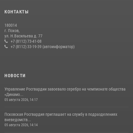
сотрудников вневедомственной охраны Росгвардии, Псковские
КОНТАКТЫ
Росгвардейцы одержали победу
30 июля 2026, 05:10
3
180014
г. Псков,
Сотрудники вневедомственной охраны Росгвардии за минувшие
ул. Н.Васильева д. 77
сутки пресекли в областном центре серию краж
+7 (8112) 73-41-08
+7 (8112) 33-19-39 (автоинформатор)
22 июля 2026, 10:19
Сотрудники вневедомственной охраны Росгвардии пресекли
хищение в магазине в Пскове
16 июля 2026, 10:24
НОВОСТИ
Управление Росгвардии завоевало серебро на чемпионате общества
«Динамо...
05 августа 2026, 14:17
Псковская Росгвардия приглашает на службу в подразделениях
вневедомств...
05 августа 2026, 14:14