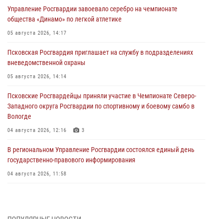
Управление Росгвардии завоевало серебро на чемпионате
общества «Динамо» по легкой атлетике
05 августа 2026, 14:17
Псковская Росгвардия приглашает на службу в подразделениях
вневедомственной охраны
05 августа 2026, 14:14
Псковские Росгвардейцы приняли участие в Чемпионате Северо-
Западного округа Росгвардии по спортивному и боевому самбо в
Вологде
04 августа 2026, 12:16
3
В региональном Управление Росгвардии состоялся единый день
государственно-правового информирования
04 августа 2026, 11:58
Генерал-полковник Юрий Аверин выступил на Всероссийском
молодёжном образовательном форуме «Территория смыслов»
03 августа 2026, 17:21