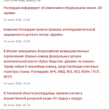
ПОПУЛЯРНЫЕ НОВОСТИ
Росгвардия информирует об изменениях в Федеральном законе «Об
21 единицу оружия изъяли Псковские росгвардейцы за неделю
оружии»
03 августа 2026, 14:10
21 июля 2026, 12:08
Росгвардейцы принимают участие в обеспечении общественной
Комиссия Росгвардии провела проверку антитеррористической
безопасности во время празднования Дня ВДВ
защищённости детского лагеря «Дружба»
02 августа 2026, 13:28
10 июля 2026, 13:39
За минувшие сутки Псковские росгвардейцы выезжали два раза на
В Москве завершились Всероссийские межведомственные
улицу Труда
соревнования сборных команд федеральных органов
31 июля 2026, 13:53
исполнительной власти «Кубок Общества «Динамо» по хоккею».
Турнир собрал 8 сильнейших команд, представляющих ключевые
В Санкт-Петербурге прошел окружной этап ежегодного
структуры страны: Росгвардию, МЧС, МВД, ФСБ, ФСО, ФСИН, ГУСП,
Всероссийского конкурса профессионального мастерства среди
ФССП.
сотрудников вневедомственной охраны Росгвардии, Псковские
Росгвардейцы одержали победу
14 июля 2026, 10:29
30 июля 2026, 05:10
3
В Псковской области росгвардейцы приняли участие в
ведомственной донорской акции «От сердца к сердцу»
28 июля 2026, 05:16