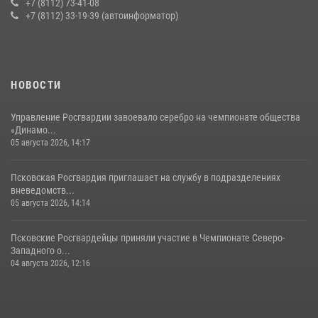
+7 (8112) 73-41-08
+7 (8112) 33-19-39 (автоинформатор)
22 июля 2026, 10:19
Урок мужества в Пскове: росгвардейцы пообщались с ребятами в
летнем лагере
23 июля 2026, 13:19
НОВОСТИ
Управление Росгвардии завоевало серебро на чемпионате общества
«Динамо...
05 августа 2026, 14:17
Псковская Росгвардия приглашает на службу в подразделениях
вневедомств...
05 августа 2026, 14:14
Псковские Росгвардейцы приняли участие в Чемпионате Северо-
Западного о...
04 августа 2026, 12:16