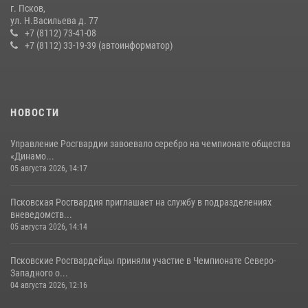
г. Псков,
Сотрудники вневедомственной охраны Росгвардии за минувшие
ул. Н.Васильева д. 77
сутки пресекли в областном центре серию краж
+7 (8112) 73-41-08
+7 (8112) 33-19-39 (автоинформатор)
22 июля 2026, 10:19
Урок мужества в Пскове: росгвардейцы пообщались с ребятами в
летнем лагере
23 июля 2026, 13:19
НОВОСТИ
Управление Росгвардии завоевало серебро на чемпионате общества
«Динамо...
05 августа 2026, 14:17
Псковская Росгвардия приглашает на службу в подразделениях
вневедомств...
05 августа 2026, 14:14
Псковские Росгвардейцы приняли участие в Чемпионате Северо-
Западного о...
04 августа 2026, 12:16