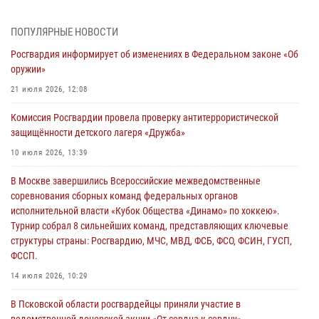
молодёжном образовательном форуме «Территория смыслов»
03 августа 2026, 17:21
ПОПУЛЯРНЫЕ НОВОСТИ
Росгвардия информирует об изменениях в Федеральном законе «Об
21 единицу оружия изъяли Псковские росгвардейцы за неделю
оружии»
03 августа 2026, 14:10
21 июля 2026, 12:08
Росгвардейцы принимают участие в обеспечении общественной
Комиссия Росгвардии провела проверку антитеррористической
безопасности во время празднования Дня ВДВ
защищённости детского лагеря «Дружба»
02 августа 2026, 13:28
10 июля 2026, 13:39
За минувшие сутки Псковские росгвардейцы выезжали два раза на
В Москве завершились Всероссийские межведомственные
улицу Труда
соревнования сборных команд федеральных органов
31 июля 2026, 13:53
исполнительной власти «Кубок Общества «Динамо» по хоккею».
Турнир собрал 8 сильнейших команд, представляющих ключевые
В Санкт-Петербурге прошел окружной этап ежегодного
структуры страны: Росгвардию, МЧС, МВД, ФСБ, ФСО, ФСИН, ГУСП,
Всероссийского конкурса профессионального мастерства среди
ФССП.
сотрудников вневедомственной охраны Росгвардии, Псковские
Росгвардейцы одержали победу
14 июля 2026, 10:29
30 июля 2026, 05:10
3
В Псковской области росгвардейцы приняли участие в