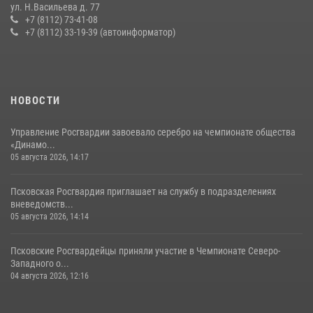
ул. Н.Васильева д. 77
сутки пресекли в областном центре серию краж
+7 (8112) 73-41-08
+7 (8112) 33-19-39 (автоинформатор)
22 июля 2026, 10:19
Сотрудники вневедомственной охраны Росгвардии пресекли
хищение в магазине в Пскове
16 июля 2026, 10:24
НОВОСТИ
Управление Росгвардии завоевало серебро на чемпионате общества
«Динамо...
05 августа 2026, 14:17
Псковская Росгвардия приглашает на службу в подразделениях
вневедомств...
05 августа 2026, 14:14
Псковские Росгвардейцы приняли участие в Чемпионате Северо-
Западного о...
04 августа 2026, 12:16