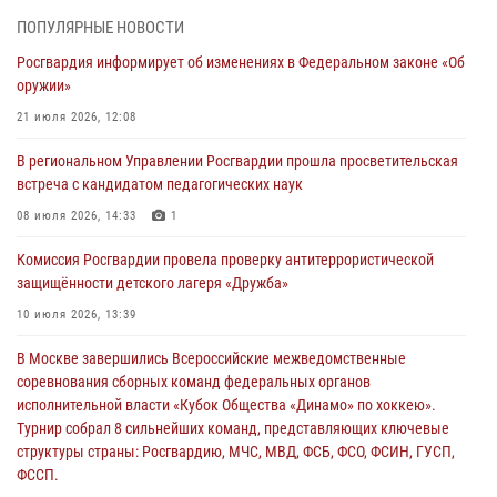
03 августа 2026, 17:21
ПОПУЛЯРНЫЕ НОВОСТИ
Росгвардия информирует об изменениях в Федеральном законе «Об
21 единицу оружия изъяли Псковские росгвардейцы за неделю
оружии»
03 августа 2026, 14:10
21 июля 2026, 12:08
Росгвардейцы принимают участие в обеспечении общественной
В региональном Управлении Росгвардии прошла просветительская
безопасности во время празднования Дня ВДВ
встреча с кандидатом педагогических наук
02 августа 2026, 13:28
08 июля 2026, 14:33
1
За минувшие сутки Псковские росгвардейцы выезжали два раза на
Комиссия Росгвардии провела проверку антитеррористической
улицу Труда
защищённости детского лагеря «Дружба»
31 июля 2026, 13:53
10 июля 2026, 13:39
В Санкт-Петербурге прошел окружной этап ежегодного
В Москве завершились Всероссийские межведомственные
Всероссийского конкурса профессионального мастерства среди
соревнования сборных команд федеральных органов
сотрудников вневедомственной охраны Росгвардии, Псковские
исполнительной власти «Кубок Общества «Динамо» по хоккею».
Росгвардейцы одержали победу
Турнир собрал 8 сильнейших команд, представляющих ключевые
30 июля 2026, 05:10
3
структуры страны: Росгвардию, МЧС, МВД, ФСБ, ФСО, ФСИН, ГУСП,
ФССП.