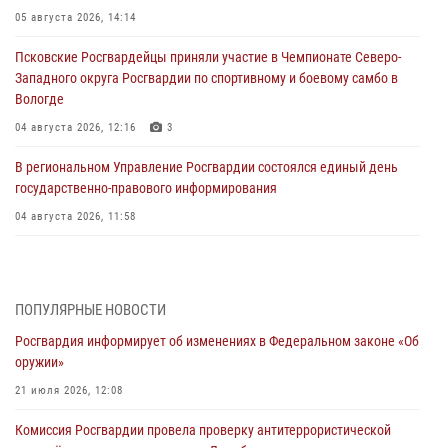
05 августа 2026, 14:14
Псковские Росгвардейцы приняли участие в Чемпионате Северо-
Западного округа Росгвардии по спортивному и боевому самбо в
Вологде
04 августа 2026, 12:16
3
В региональном Управление Росгвардии состоялся единый день
государственно-правового информирования
04 августа 2026, 11:58
Генерал-полковник Юрий Аверин выступил на Всероссийском
молодёжном образовательном форуме «Территория смыслов»
03 августа 2026, 17:21
ПОПУЛЯРНЫЕ НОВОСТИ
Росгвардия информирует об изменениях в Федеральном законе «Об
21 единицу оружия изъяли Псковские росгвардейцы за неделю
оружии»
03 августа 2026, 14:10
21 июля 2026, 12:08
Росгвардейцы принимают участие в обеспечении общественной
Комиссия Росгвардии провела проверку антитеррористической
безопасности во время празднования Дня ВДВ