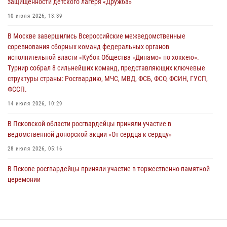
защищённости детского лагеря «Дружба»
02 августа 2026, 13:28
10 июля 2026, 13:39
За минувшие сутки Псковские росгвардейцы выезжали два раза на
В Москве завершились Всероссийские межведомственные
улицу Труда
соревнования сборных команд федеральных органов
31 июля 2026, 13:53
исполнительной власти «Кубок Общества «Динамо» по хоккею».
Турнир собрал 8 сильнейших команд, представляющих ключевые
В Санкт-Петербурге прошел окружной этап ежегодного
структуры страны: Росгвардию, МЧС, МВД, ФСБ, ФСО, ФСИН, ГУСП,
Всероссийского конкурса профессионального мастерства среди
ФССП.
сотрудников вневедомственной охраны Росгвардии, Псковские
Росгвардейцы одержали победу
14 июля 2026, 10:29
30 июля 2026, 05:10
3
В Псковской области росгвардейцы приняли участие в
ведомственной донорской акции «От сердца к сердцу»
28 июля 2026, 05:16
В Пскове росгвардейцы приняли участие в торжественно-памятной
церемонии
24 июля 2026, 13:59
1
В Санкт-Петербурге прошел окружной этап ежегодного
Всероссийского конкурса профессионального мастерства среди