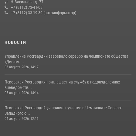
ул. Н.Васильева д. 77
сутки пресекли в областном центре серию краж
+7 (8112) 73-41-08
+7 (8112) 33-19-39 (автоинформатор)
22 июля 2026, 10:19
Урок мужества в Пскове: росгвардейцы пообщались с ребятами в
летнем лагере
23 июля 2026, 13:19
НОВОСТИ
Управление Росгвардии завоевало серебро на чемпионате общества
«Динамо...
05 августа 2026, 14:17
Псковская Росгвардия приглашает на службу в подразделениях
вневедомств...
05 августа 2026, 14:14
Псковские Росгвардейцы приняли участие в Чемпионате Северо-
Западного о...
04 августа 2026, 12:16