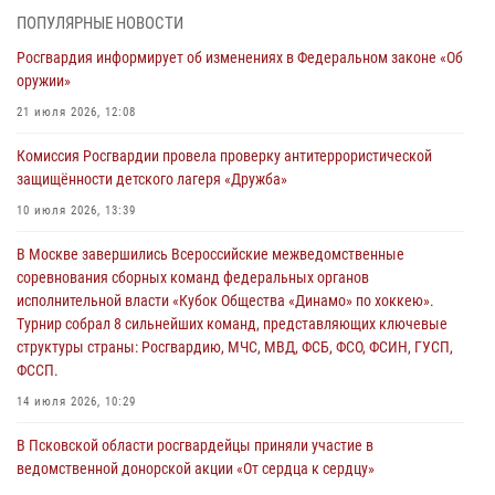
03 августа 2026, 17:21
ПОПУЛЯРНЫЕ НОВОСТИ
Росгвардия информирует об изменениях в Федеральном законе «Об
21 единицу оружия изъяли Псковские росгвардейцы за неделю
оружии»
03 августа 2026, 14:10
21 июля 2026, 12:08
Росгвардейцы принимают участие в обеспечении общественной
Комиссия Росгвардии провела проверку антитеррористической
безопасности во время празднования Дня ВДВ
защищённости детского лагеря «Дружба»
02 августа 2026, 13:28
10 июля 2026, 13:39
За минувшие сутки Псковские росгвардейцы выезжали два раза на
В Москве завершились Всероссийские межведомственные
улицу Труда
соревнования сборных команд федеральных органов
31 июля 2026, 13:53
исполнительной власти «Кубок Общества «Динамо» по хоккею».
Турнир собрал 8 сильнейших команд, представляющих ключевые
В Санкт-Петербурге прошел окружной этап ежегодного
структуры страны: Росгвардию, МЧС, МВД, ФСБ, ФСО, ФСИН, ГУСП,
Всероссийского конкурса профессионального мастерства среди
ФССП.
сотрудников вневедомственной охраны Росгвардии, Псковские
Росгвардейцы одержали победу
14 июля 2026, 10:29
30 июля 2026, 05:10
3
В Псковской области росгвардейцы приняли участие в
ведомственной донорской акции «От сердца к сердцу»