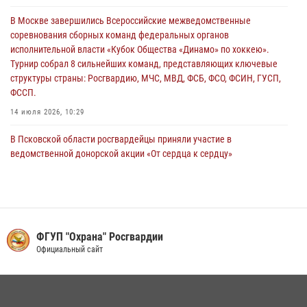
В Москве завершились Всероссийские межведомственные
Псковская Росгвардия приглашает на службу в подразделениях
соревнования сборных команд федеральных органов
вневедомственной охраны
исполнительной власти «Кубок Общества «Динамо» по хоккею».
29 июля 2026, 14:56
Турнир собрал 8 сильнейших команд, представляющих ключевые
структуры страны: Росгвардию, МЧС, МВД, ФСБ, ФСО, ФСИН, ГУСП,
ФССП.
14 июля 2026, 10:29
В Псковской области росгвардейцы приняли участие в
ведомственной донорской акции «От сердца к сердцу»
28 июля 2026, 05:16
В Управлении Росгвардии по Псковской области состоялось
рабочее совещание
13 июля 2026, 05:29
ФГУП "Охрана" Росгвардии
Официальный сайт
В Пскове росгвардейцы приняли участие в торжественно-памятной
церемонии
24 июля 2026, 13:59
1