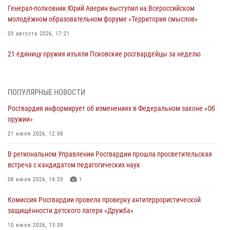
Генерал-полковник Юрий Аверин выступил на Всероссийском
молодёжном образовательном форуме «Территория смыслов»
03 августа 2026, 17:21
21 единицу оружия изъяли Псковские росгвардейцы за неделю
03 августа 2026, 14:10
Росгвардейцы принимают участие в обеспечении общественной
ПОПУЛЯРНЫЕ НОВОСТИ
безопасности во время празднования Дня ВДВ
Росгвардия информирует об изменениях в Федеральном законе «Об
02 августа 2026, 13:28
оружии»
За минувшие сутки Псковские росгвардейцы выезжали два раза на
21 июля 2026, 12:08
улицу Труда
В региональном Управлении Росгвардии прошла просветительская
31 июля 2026, 13:53
встреча с кандидатом педагогических наук
В Санкт-Петербурге прошел окружной этап ежегодного
08 июля 2026, 14:33
1
Всероссийского конкурса профессионального мастерства среди
Комиссия Росгвардии провела проверку антитеррористической
сотрудников вневедомственной охраны Росгвардии, Псковские
защищённости детского лагеря «Дружба»
Росгвардейцы одержали победу
10 июля 2026, 13:39
30 июля 2026, 05:10
3