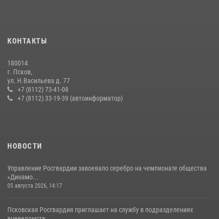
Сотрудники вневедомственной охраны Росгвардии пресекли
хищение в магазине в Пскове
16 июля 2026, 10:24
КОНТАКТЫ
В Санкт-Петербурге прошел окружной этап ежегодного
180014
Всероссийского конкурса профессионального мастерства среди
г. Псков,
сотрудников вневедомственной охраны Росгвардии, Псковские
ул. Н.Васильева д. 77
Росгвардейцы одержали победу
+7 (8112) 73-41-08
+7 (8112) 33-19-39 (автоинформатор)
30 июля 2026, 05:10
3
Сотрудники вневедомственной охраны Росгвардии за минувшие
сутки пресекли в областном центре серию краж
22 июля 2026, 10:19
НОВОСТИ
Управление Росгвардии завоевало серебро на чемпионате общества
«Динамо...
05 августа 2026, 14:17
Псковская Росгвардия приглашает на службу в подразделениях
вневедомств...