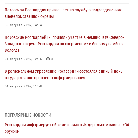
Псковская Росгвардия приглашает на службу в подразделениях
вневедомственной охраны
05 августа 2026, 14:14
Псковские Росгвардейцы приняли участие в Чемпионате Северо-
Западного округа Росгвардии по спортивному и боевому самбо в
Вологде
04 августа 2026, 12:16
3
В региональном Управление Росгвардии состоялся единый день
государственно-правового информирования
04 августа 2026, 11:58
Генерал-полковник Юрий Аверин выступил на Всероссийском
молодёжном образовательном форуме «Территория смыслов»
03 августа 2026, 17:21
ПОПУЛЯРНЫЕ НОВОСТИ
Росгвардия информирует об изменениях в Федеральном законе «Об
21 единицу оружия изъяли Псковские росгвардейцы за неделю
оружии»
03 августа 2026, 14:10