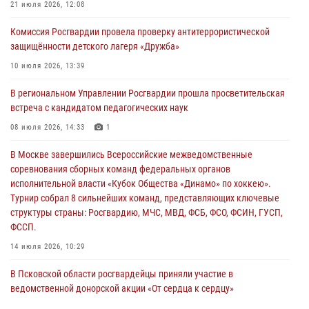
21 июля 2026, 12:08
Росгвардейцы принимают участие в обеспечении общественной
Комиссия Росгвардии провела проверку антитеррористической
безопасности во время празднования Дня ВДВ
защищённости детского лагеря «Дружба»
02 августа 2026, 13:28
10 июля 2026, 13:39
За минувшие сутки Псковские росгвардейцы выезжали два раза на
В региональном Управлении Росгвардии прошла просветительская
улицу Труда
встреча с кандидатом педагогических наук
31 июля 2026, 13:53
08 июля 2026, 14:33
1
В Санкт-Петербурге прошел окружной этап ежегодного
В Москве завершились Всероссийские межведомственные
Всероссийского конкурса профессионального мастерства среди
соревнования сборных команд федеральных органов
сотрудников вневедомственной охраны Росгвардии, Псковские
исполнительной власти «Кубок Общества «Динамо» по хоккею».
Росгвардейцы одержали победу
Турнир собрал 8 сильнейших команд, представляющих ключевые
30 июля 2026, 05:10
3
структуры страны: Росгвардию, МЧС, МВД, ФСБ, ФСО, ФСИН, ГУСП,
ФССП.
14 июля 2026, 10:29
В Псковской области росгвардейцы приняли участие в
ведомственной донорской акции «От сердца к сердцу»
28 июля 2026, 05:16