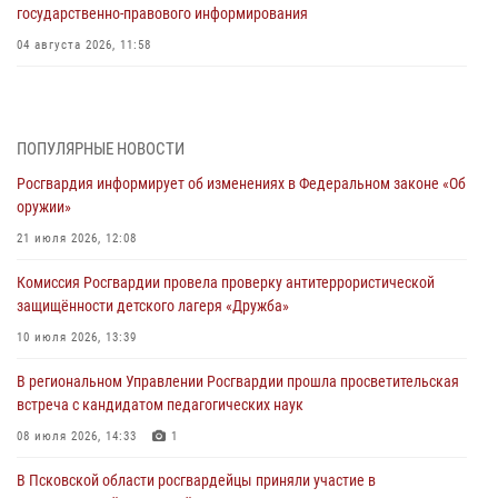
государственно-правового информирования
04 августа 2026, 11:58
Генерал-полковник Юрий Аверин выступил на Всероссийском
молодёжном образовательном форуме «Территория смыслов»
03 августа 2026, 17:21
ПОПУЛЯРНЫЕ НОВОСТИ
Росгвардия информирует об изменениях в Федеральном законе «Об
21 единицу оружия изъяли Псковские росгвардейцы за неделю
оружии»
03 августа 2026, 14:10
21 июля 2026, 12:08
Росгвардейцы принимают участие в обеспечении общественной
Комиссия Росгвардии провела проверку антитеррористической
безопасности во время празднования Дня ВДВ
защищённости детского лагеря «Дружба»
02 августа 2026, 13:28
10 июля 2026, 13:39
За минувшие сутки Псковские росгвардейцы выезжали два раза на
В региональном Управлении Росгвардии прошла просветительская
улицу Труда
встреча с кандидатом педагогических наук
31 июля 2026, 13:53
08 июля 2026, 14:33
1
В Санкт-Петербурге прошел окружной этап ежегодного
В Псковской области росгвардейцы приняли участие в
Всероссийского конкурса профессионального мастерства среди