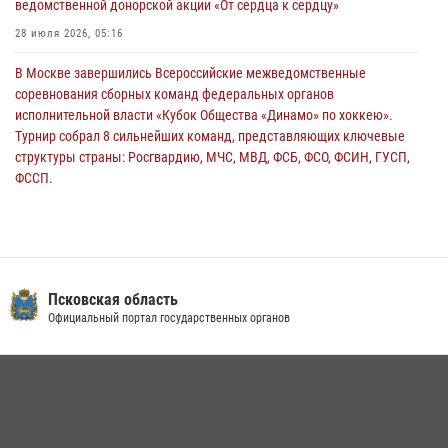
ведомственной донорской акции «От сердца к сердцу»
сотрудников вневедомственной охраны Росгвардии, Псковские
Росгвардейцы одержали победу
28 июля 2026, 05:16
30 июля 2026, 05:10
3
В Москве завершились Всероссийские межведомственные
соревнования сборных команд федеральных органов
исполнительной власти «Кубок Общества «Динамо» по хоккею».
Турнир собрал 8 сильнейших команд, представляющих ключевые
структуры страны: Росгвардию, МЧС, МВД, ФСБ, ФСО, ФСИН, ГУСП,
ФССП.
14 июля 2026, 10:29
В Пскове росгвардейцы приняли участие в торжественно-памятной
церемонии
24 июля 2026, 13:59
1
Псковская область
Официальный портал государственных органов
В Управлении Росгвардии по Псковской области состоялось
рабочее совещание
13 июля 2026, 05:29
Сотрудники вневедомственной охраны Росгвардии пресекли
хищение в магазине в Пскове