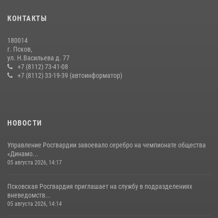
16 июля 2026, 10:24
КОНТАКТЫ
В Санкт-Петербурге прошел окружной этап ежегодного
180014
Всероссийского конкурса профессионального мастерства среди
г. Псков,
сотрудников вневедомственной охраны Росгвардии, Псковские
ул. Н.Васильева д. 77
Росгвардейцы одержали победу
+7 (8112) 73-41-08
+7 (8112) 33-19-39 (автоинформатор)
30 июля 2026, 05:10
3
Сотрудники вневедомственной охраны Росгвардии за минувшие
сутки пресекли в областном центре серию краж
22 июля 2026, 10:19
НОВОСТИ
Управление Росгвардии завоевало серебро на чемпионате общества
«Динамо...
05 августа 2026, 14:17
Псковская Росгвардия приглашает на службу в подразделениях
вневедомств...
05 августа 2026, 14:14