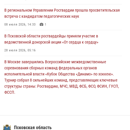
За минувшие сутки Псковские росгвардейцы выезжали два раза на
В региональном Управлении Росгвардии прошла просветительская
улицу Труда
встреча с кандидатом педагогических наук
31 июля 2026, 13:53
08 июля 2026, 14:33
1
В Санкт-Петербурге прошел окружной этап ежегодного
В Псковской области росгвардейцы приняли участие в
Всероссийского конкурса профессионального мастерства среди
ведомственной донорской акции «От сердца к сердцу»
сотрудников вневедомственной охраны Росгвардии, Псковские
Росгвардейцы одержали победу
28 июля 2026, 05:16
30 июля 2026, 05:10
3
В Москве завершились Всероссийские межведомственные
соревнования сборных команд федеральных органов
исполнительной власти «Кубок Общества «Динамо» по хоккею».
Турнир собрал 8 сильнейших команд, представляющих ключевые
структуры страны: Росгвардию, МЧС, МВД, ФСБ, ФСО, ФСИН, ГУСП,
ФССП.
14 июля 2026, 10:29
В Пскове росгвардейцы приняли участие в торжественно-памятной
церемонии
24 июля 2026, 13:59
1
Псковская область