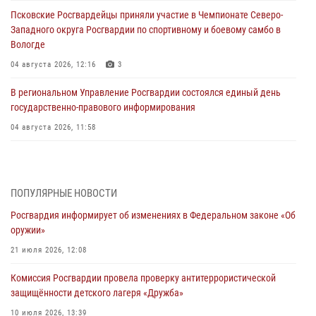
Псковские Росгвардейцы приняли участие в Чемпионате Северо-
Западного округа Росгвардии по спортивному и боевому самбо в
Вологде
04 августа 2026, 12:16
3
В региональном Управление Росгвардии состоялся единый день
государственно-правового информирования
04 августа 2026, 11:58
Генерал-полковник Юрий Аверин выступил на Всероссийском
молодёжном образовательном форуме «Территория смыслов»
03 августа 2026, 17:21
ПОПУЛЯРНЫЕ НОВОСТИ
Росгвардия информирует об изменениях в Федеральном законе «Об
21 единицу оружия изъяли Псковские росгвардейцы за неделю
оружии»
03 августа 2026, 14:10
21 июля 2026, 12:08
Росгвардейцы принимают участие в обеспечении общественной
Комиссия Росгвардии провела проверку антитеррористической
безопасности во время празднования Дня ВДВ
защищённости детского лагеря «Дружба»
02 августа 2026, 13:28
10 июля 2026, 13:39