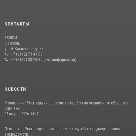
В Санкт-Петербурге прошел окружной этап ежегодного
Всероссийского конкурса профессионального мастерства среди
сотрудников вневедомственной охраны Росгвардии, Псковские
КОНТАКТЫ
Росгвардейцы одержали победу
30 июля 2026, 05:10
3
180014
г. Псков,
Сотрудники вневедомственной охраны Росгвардии пресекли
ул. Н.Васильева д. 77
хищение в магазине в Пскове
+7 (8112) 73-41-08
+7 (8112) 33-19-39 (автоинформатор)
16 июля 2026, 10:24
Сотрудники вневедомственной охраны Росгвардии за минувшие
сутки пресекли в областном центре серию краж
22 июля 2026, 10:19
НОВОСТИ
Управление Росгвардии завоевало серебро на чемпионате общества
«Динамо...
05 августа 2026, 14:17
Псковская Росгвардия приглашает на службу в подразделениях
вневедомств...