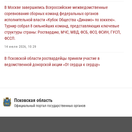
В Москве завершились Всероссийские межведомственные
Псковская Росгвардия приглашает на службу в подразделениях
соревнования сборных команд федеральных органов
вневедомственной охраны
исполнительной власти «Кубок Общества «Динамо» по хоккею».
29 июля 2026, 14:56
Турнир собрал 8 сильнейших команд, представляющих ключевые
структуры страны: Росгвардию, МЧС, МВД, ФСБ, ФСО, ФСИН, ГУСП,
ФССП.
14 июля 2026, 10:29
В Псковской области росгвардейцы приняли участие в
ведомственной донорской акции «От сердца к сердцу»
28 июля 2026, 05:16
В Управлении Росгвардии по Псковской области состоялось
рабочее совещание
13 июля 2026, 05:29
Псковская область
Официальный портал государственных органов
В Пскове росгвардейцы приняли участие в торжественно-памятной
церемонии
24 июля 2026, 13:59
1