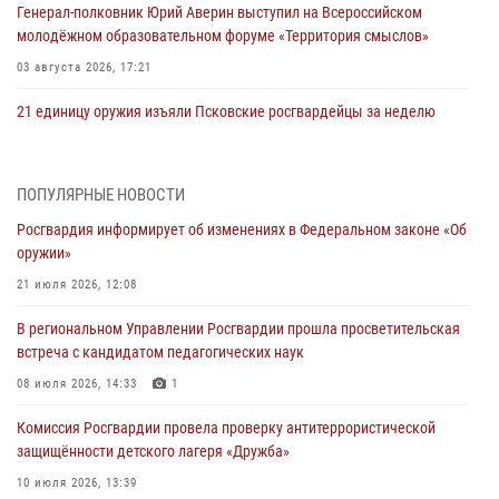
Генерал-полковник Юрий Аверин выступил на Всероссийском
молодёжном образовательном форуме «Территория смыслов»
03 августа 2026, 17:21
21 единицу оружия изъяли Псковские росгвардейцы за неделю
03 августа 2026, 14:10
Росгвардейцы принимают участие в обеспечении общественной
ПОПУЛЯРНЫЕ НОВОСТИ
безопасности во время празднования Дня ВДВ
Росгвардия информирует об изменениях в Федеральном законе «Об
02 августа 2026, 13:28
оружии»
За минувшие сутки Псковские росгвардейцы выезжали два раза на
21 июля 2026, 12:08
улицу Труда
В региональном Управлении Росгвардии прошла просветительская
31 июля 2026, 13:53
встреча с кандидатом педагогических наук
В Санкт-Петербурге прошел окружной этап ежегодного
08 июля 2026, 14:33
1
Всероссийского конкурса профессионального мастерства среди
Комиссия Росгвардии провела проверку антитеррористической
сотрудников вневедомственной охраны Росгвардии, Псковские
защищённости детского лагеря «Дружба»
Росгвардейцы одержали победу
10 июля 2026, 13:39
30 июля 2026, 05:10
3