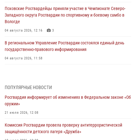
Псковские Росгвардейцы приняли участие в Чемпионате Северо-
Западного округа Росгвардии по спортивному и боевому самбо в
Вологде
04 августа 2026, 12:16
3
В региональном Управление Росгвардии состоялся единый день
государственно-правового информирования
04 августа 2026, 11:58
Генерал-полковник Юрий Аверин выступил на Всероссийском
молодёжном образовательном форуме «Территория смыслов»
03 августа 2026, 17:21
ПОПУЛЯРНЫЕ НОВОСТИ
Росгвардия информирует об изменениях в Федеральном законе «Об
21 единицу оружия изъяли Псковские росгвардейцы за неделю
оружии»
03 августа 2026, 14:10
21 июля 2026, 12:08
Росгвардейцы принимают участие в обеспечении общественной
Комиссия Росгвардии провела проверку антитеррористической
безопасности во время празднования Дня ВДВ
защищённости детского лагеря «Дружба»
02 августа 2026, 13:28