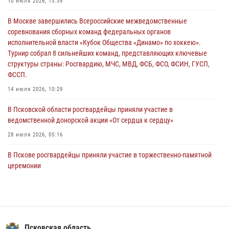
10 июля 2026, 13:39
За минувшие сутки Псковские росгвардейцы выезжали два раза на
В Москве завершились Всероссийские межведомственные
улицу Труда
соревнования сборных команд федеральных органов
31 июля 2026, 13:53
исполнительной власти «Кубок Общества «Динамо» по хоккею».
Турнир собрал 8 сильнейших команд, представляющих ключевые
В Санкт-Петербурге прошел окружной этап ежегодного
структуры страны: Росгвардию, МЧС, МВД, ФСБ, ФСО, ФСИН, ГУСП,
Всероссийского конкурса профессионального мастерства среди
ФССП.
сотрудников вневедомственной охраны Росгвардии, Псковские
Росгвардейцы одержали победу
14 июля 2026, 10:29
30 июля 2026, 05:10
3
В Псковской области росгвардейцы приняли участие в
ведомственной донорской акции «От сердца к сердцу»
28 июля 2026, 05:16
В Пскове росгвардейцы приняли участие в торжественно-памятной
церемонии
24 июля 2026, 13:59
1
В Санкт-Петербурге прошел окружной этап ежегодного
Всероссийского конкурса профессионального мастерства среди
сотрудников вневедомственной охраны Росгвардии, Псковские
Псковская область