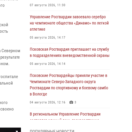
ого
07 августа 2026, 11:30
Управление Росгвардии завоевало серебро
на чемпионате общества «Динамо» по легкой
вской
атлетике
ость
05 августа 2026, 14:17
Псковская Росгвардия приглашает на службу
а Северном
в подразделениях вневедомственной охраны
 результате
зном.
05 августа 2026, 14:14
Псковские Росгвардейцы приняли участие в
госпитале
Чемпионате Северо-Западного округа
нальной
Росгвардии по спортивному и боевому самбо
в Вологде
ного
04 августа 2026, 12:16
3
исвоено
В региональном Управление Росгвардии
состоялся единый день государственно-
правового информирования
ПОПУЛЯРНЫЕ НОВОСТИ