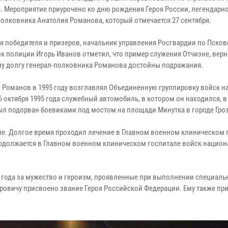
. Мероприятие приурочено ко дню рождения Героя России, легендарн
полковника Анатолия Романова, который отмечается 27 сентября.
я победителя и призеров, начальник управления Росгвардии по Пско
к полиции Игорь Иванов отметил, что пример служения Отчизне, верн
у долгу генерал-полковника Романова достойны подражания.
 Романов в 1995 году возглавлял Объединенную группировку войск н
6 октября 1995 года служебный автомобиль, в котором он находился, в
был подорван боевиками под мостом на площади Минутка в городе Гро
е. Долгое время проходил лечение в Главном военном клиническом 
 продолжается в Главном военном клиническом госпитале войск нацио
5 года за мужество и героизм, проявленные при выполнении специаль
ровичу присвоено звание Героя Российской Федерации. Ему также пр