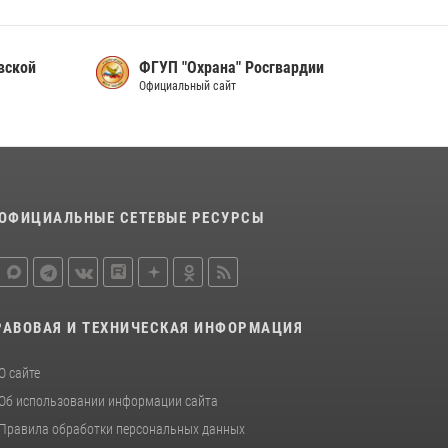
сотрудников вневедомственной охраны
Росгвардии, Псковские Росгвардейцы
одержали победу
вской
ФГУП "Охрана" Росгвардии
30 июля 2026, 05:10
3
Официальный сайт
Сотрудники вневедомственной охраны
Росгвардии за минувшие сутки пресекли в
областном центре серию краж
22 июля 2026, 10:19
ОФИЦИАЛЬНЫЕ СЕТЕВЫЕ РЕСУРСЫ
Урок мужества в Пскове: росгвардейцы
пообщались с ребятами в летнем лагере
23 июля 2026, 13:19
РАВОВАЯ И ТЕХНИЧЕСКАЯ ИНФОРМАЦИЯ
О сайте
Об использовании информации сайта
Правила обработки персональных данных