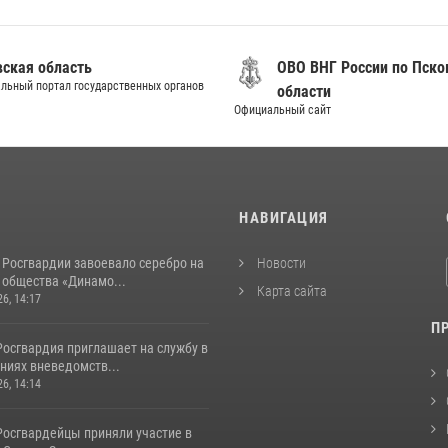
вская область
ОВО ВНГ России по Пско
льный портал государственных органов
области
Официальный сайт
И
НАВИГАЦИЯ
 Росгвардии завоевало серебро на
Новости
 общества «Динамо...
Карта сайта
26, 14:17
П
Росгвардия приглашает на службу в
ниях вневедомств...
26, 14:14
Росгвардейцы приняли участие в