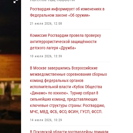
04 августа 2026, 11:58
Росгвардия информирует об изменениях в
Генерал-полковник Юрий Аверин выступил на
Федеральном законе «Об оружии»
Всероссийском молодёжном
21 июля 2026, 12:08
образовательном форуме «Территория
смыслов»
Комиссия Росгвардии провела проверку
антитеррористической защищённости
03 августа 2026, 17:21
детского лагеря «Дружба»
21 единицу оружия изъяли Псковские
10 июля 2026, 13:39
росгвардейцы за неделю
В Москве завершились Всероссийские
03 августа 2026, 14:10
межведомственные соревнования сборных
Росгвардейцы принимают участие в
команд федеральных органов
обеспечении общественной безопасности во
исполнительной власти «Кубок Общества
время празднования Дня ВДВ
«Динамо» по хоккею». Турнир собрал 8
сильнейших команд, представляющих
02 августа 2026, 13:28
ключевые структуры страны: Росгвардию,
МЧС, МВД, ФСБ, ФСО, ФСИН, ГУСП, ФССП.
За минувшие сутки Псковские росгвардейцы
выезжали два раза на улицу Труда
14 июля 2026, 10:29
31 июля 2026, 13:53
В Псковской области росгвардейцы приняли