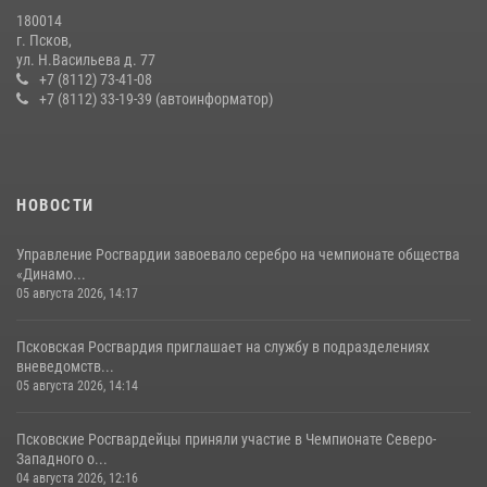
В Санкт-Петербурге прошел окружной этап ежегодного
180014
Всероссийского конкурса профессионального мастерства среди
г. Псков,
сотрудников вневедомственной охраны Росгвардии, Псковские
ул. Н.Васильева д. 77
Росгвардейцы одержали победу
+7 (8112) 73-41-08
+7 (8112) 33-19-39 (автоинформатор)
30 июля 2026, 05:10
3
Сотрудники вневедомственной охраны Росгвардии за минувшие
сутки пресекли в областном центре серию краж
22 июля 2026, 10:19
НОВОСТИ
Управление Росгвардии завоевало серебро на чемпионате общества
«Динамо...
05 августа 2026, 14:17
Псковская Росгвардия приглашает на службу в подразделениях
вневедомств...
05 августа 2026, 14:14
Псковские Росгвардейцы приняли участие в Чемпионате Северо-
Западного о...
04 августа 2026, 12:16