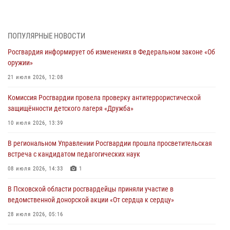
Генерал-полковник Юрий Аверин выступил на Всероссийском
молодёжном образовательном форуме «Территория смыслов»
03 августа 2026, 17:21
ПОПУЛЯРНЫЕ НОВОСТИ
Росгвардия информирует об изменениях в Федеральном законе «Об
21 единицу оружия изъяли Псковские росгвардейцы за неделю
оружии»
03 августа 2026, 14:10
21 июля 2026, 12:08
Росгвардейцы принимают участие в обеспечении общественной
Комиссия Росгвардии провела проверку антитеррористической
безопасности во время празднования Дня ВДВ
защищённости детского лагеря «Дружба»
02 августа 2026, 13:28
10 июля 2026, 13:39
За минувшие сутки Псковские росгвардейцы выезжали два раза на
В региональном Управлении Росгвардии прошла просветительская
улицу Труда
встреча с кандидатом педагогических наук
31 июля 2026, 13:53
08 июля 2026, 14:33
1
В Санкт-Петербурге прошел окружной этап ежегодного
В Псковской области росгвардейцы приняли участие в
Всероссийского конкурса профессионального мастерства среди
ведомственной донорской акции «От сердца к сердцу»
сотрудников вневедомственной охраны Росгвардии, Псковские
Росгвардейцы одержали победу
28 июля 2026, 05:16
30 июля 2026, 05:10
3