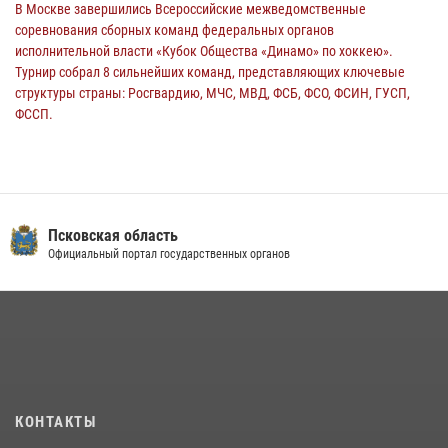
В Москве завершились Всероссийские межведомственные
соревнования сборных команд федеральных органов
исполнительной власти «Кубок Общества «Динамо» по хоккею».
Турнир собрал 8 сильнейших команд, представляющих ключевые
структуры страны: Росгвардию, МЧС, МВД, ФСБ, ФСО, ФСИН, ГУСП,
ФССП.
14 июля 2026, 10:29
В Пскове росгвардейцы приняли участие в торжественно-памятной
церемонии
24 июля 2026, 13:59
1
Псковская область
Официальный портал государственных органов
В Управлении Росгвардии по Псковской области состоялось
рабочее совещание
13 июля 2026, 05:29
Сотрудники вневедомственной охраны Росгвардии пресекли
хищение в магазине в Пскове
16 июля 2026, 10:24
КОНТАКТЫ