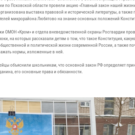
ии по Псковской области провели акцию «Главный закон нашей жизни»
организована выставка правовой и исторической литературы, а также
телей микрорайона Любятово на знание основных положений Консти
ки ОМОН «Кром» и отдела вневедомственной охраны Росгвардии пров
оки, на которых рассказали детям о том, что такое Конституция, каку
 общественной и политической жизни современной России, а также п
уважать нормы, изложенные в ней.
ейцы объяснили школьникам, что основной закон РФ определяет пр
анина, его основные права и обязанности.