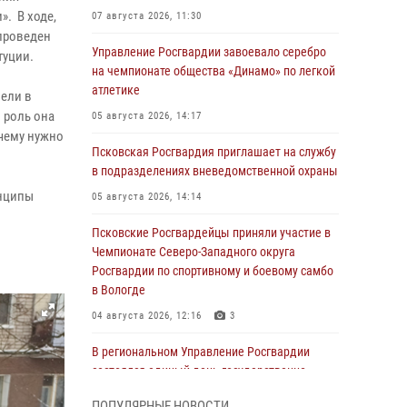
. В ходе,
07 августа 2026, 11:30
 проведен
Управление Росгвардии завоевало серебро
туции.
на чемпионате общества «Динамо» по легкой
атлетике
ели в
ю роль она
05 августа 2026, 14:17
очему нужно
Псковская Росгвардия приглашает на службу
в подразделениях вневедомственной охраны
инципы
05 августа 2026, 14:14
Псковские Росгвардейцы приняли участие в
Чемпионате Северо-Западного округа
Росгвардии по спортивному и боевому самбо
в Вологде
04 августа 2026, 12:16
3
В региональном Управление Росгвардии
состоялся единый день государственно-
правового информирования
ПОПУЛЯРНЫЕ НОВОСТИ