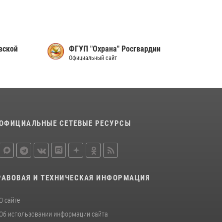
Сотрудники вневедомственной охраны
Росгвардии пресекли хищение в магазине в
Пскове
16 июля 2026, 10:24
вской
ФГУП "Охрана" Росгвардии
Официальный сайт
Сотрудники вневедомственной охраны
Росгвардии за минувшие сутки пресекли в
областном центре серию краж
22 июля 2026, 10:19
Урок мужества в Пскове: росгвардейцы
ОФИЦИАЛЬНЫЕ СЕТЕВЫЕ РЕСУРСЫ
пообщались с ребятами в летнем лагере
23 июля 2026, 13:19
РАВОВАЯ И ТЕХНИЧЕСКАЯ ИНФОРМАЦИЯ
О сайте
Об использовании информации сайта