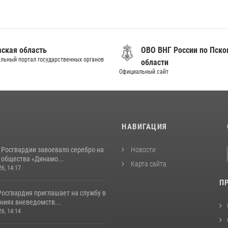
вская область
ОВО ВНГ России по Пско
льный портал государственных органов
области
Официальный сайт
И
НАВИГАЦИЯ
 Росгвардии завоевало серебро на
Новости
 общества «Динамо...
Карта сайта
26, 14:17
П
Росгвардия приглашает на службу в
ниях вневедомств...
26, 14:14