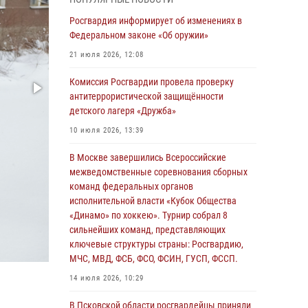
04 августа 2026, 11:58
Росгвардия информирует об изменениях в
Генерал-полковник Юрий Аверин выступил на
Федеральном законе «Об оружии»
Всероссийском молодёжном
21 июля 2026, 12:08
образовательном форуме «Территория
смыслов»
Комиссия Росгвардии провела проверку
антитеррористической защищённости
03 августа 2026, 17:21
детского лагеря «Дружба»
21 единицу оружия изъяли Псковские
10 июля 2026, 13:39
росгвардейцы за неделю
В Москве завершились Всероссийские
03 августа 2026, 14:10
межведомственные соревнования сборных
Росгвардейцы принимают участие в
команд федеральных органов
обеспечении общественной безопасности во
исполнительной власти «Кубок Общества
время празднования Дня ВДВ
«Динамо» по хоккею». Турнир собрал 8
сильнейших команд, представляющих
02 августа 2026, 13:28
ключевые структуры страны: Росгвардию,
МЧС, МВД, ФСБ, ФСО, ФСИН, ГУСП, ФССП.
За минувшие сутки Псковские росгвардейцы
выезжали два раза на улицу Труда
14 июля 2026, 10:29
31 июля 2026, 13:53
В Псковской области росгвардейцы приняли