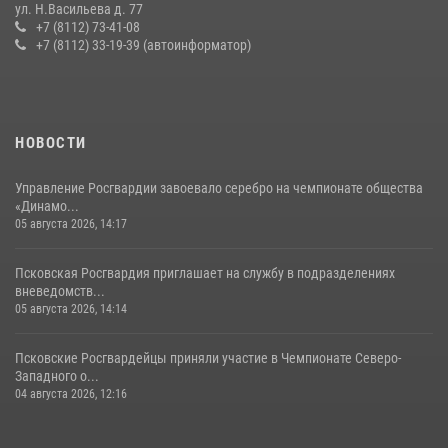
ул. Н.Васильева д. 77
Росгвардейцы одержали победу
+7 (8112) 73-41-08
+7 (8112) 33-19-39 (автоинформатор)
30 июля 2026, 05:10
3
Сотрудники вневедомственной охраны Росгвардии за минувшие
сутки пресекли в областном центре серию краж
22 июля 2026, 10:19
НОВОСТИ
Управление Росгвардии завоевало серебро на чемпионате общества
«Динамо...
05 августа 2026, 14:17
Псковская Росгвардия приглашает на службу в подразделениях
вневедомств...
05 августа 2026, 14:14
Псковские Росгвардейцы приняли участие в Чемпионате Северо-
Западного о...
04 августа 2026, 12:16