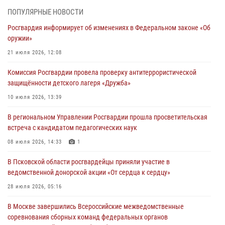
03 августа 2026, 17:21
ПОПУЛЯРНЫЕ НОВОСТИ
Росгвардия информирует об изменениях в Федеральном законе «Об
21 единицу оружия изъяли Псковские росгвардейцы за неделю
оружии»
03 августа 2026, 14:10
21 июля 2026, 12:08
Росгвардейцы принимают участие в обеспечении общественной
Комиссия Росгвардии провела проверку антитеррористической
безопасности во время празднования Дня ВДВ
защищённости детского лагеря «Дружба»
02 августа 2026, 13:28
10 июля 2026, 13:39
За минувшие сутки Псковские росгвардейцы выезжали два раза на
В региональном Управлении Росгвардии прошла просветительская
улицу Труда
встреча с кандидатом педагогических наук
31 июля 2026, 13:53
08 июля 2026, 14:33
1
В Санкт-Петербурге прошел окружной этап ежегодного
В Псковской области росгвардейцы приняли участие в
Всероссийского конкурса профессионального мастерства среди
ведомственной донорской акции «От сердца к сердцу»
сотрудников вневедомственной охраны Росгвардии, Псковские
Росгвардейцы одержали победу
28 июля 2026, 05:16
30 июля 2026, 05:10
3
В Москве завершились Всероссийские межведомственные
соревнования сборных команд федеральных органов