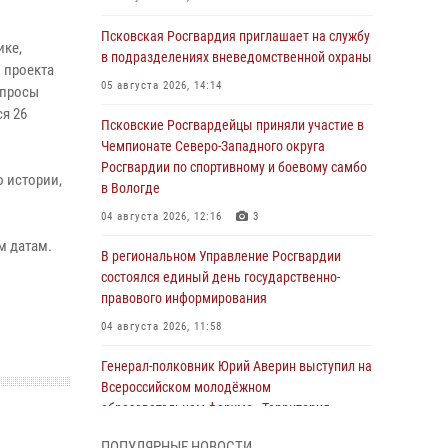
Псковская Росгвардия приглашает на службу
ике,
в подразделениях вневедомственной охраны
 проекта
05 августа 2026, 14:14
опросы
я 26
Псковские Росгвардейцы приняли участие в
Чемпионате Северо-Западного округа
Росгвардии по спортивному и боевому самбо
 истории,
в Вологде
04 августа 2026, 12:16
3
м датам.
В региональном Управление Росгвардии
состоялся единый день государственно-
правового информирования
04 августа 2026, 11:58
Генерал-полковник Юрий Аверин выступил на
Всероссийском молодёжном
образовательном форуме «Территория
смыслов»
ПОПУЛЯРНЫЕ НОВОСТИ