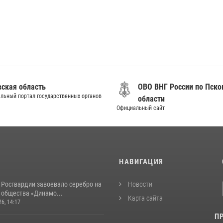
вская область
ОВО ВНГ России по Пско
льный портал государственных органов
области
Официальный сайт
И
НАВИГАЦИЯ
 Росгвардии завоевало серебро на
Новости
 общества «Динамо...
Карта сайта
26, 14:17
П