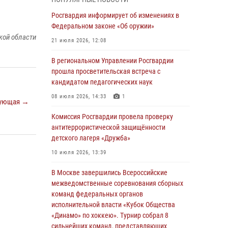
03 августа 2026, 17:21
Росгвардия информирует об изменениях в
21 единицу оружия изъяли Псковские
Федеральном законе «Об оружии»
росгвардейцы за неделю
кой области
21 июля 2026, 12:08
03 августа 2026, 14:10
В региональном Управлении Росгвардии
Росгвардейцы принимают участие в
прошла просветительская встреча с
обеспечении общественной безопасности во
кандидатом педагогических наук
время празднования Дня ВДВ
08 июля 2026, 14:33
1
ующая →
02 августа 2026, 13:28
Комиссия Росгвардии провела проверку
За минувшие сутки Псковские росгвардейцы
антитеррористической защищённости
выезжали два раза на улицу Труда
детского лагеря «Дружба»
31 июля 2026, 13:53
10 июля 2026, 13:39
В Санкт-Петербурге прошел окружной этап
В Москве завершились Всероссийские
ежегодного Всероссийского конкурса
межведомственные соревнования сборных
профессионального мастерства среди
команд федеральных органов
сотрудников вневедомственной охраны
исполнительной власти «Кубок Общества
Росгвардии, Псковские Росгвардейцы
«Динамо» по хоккею». Турнир собрал 8
одержали победу
сильнейших команд, представляющих