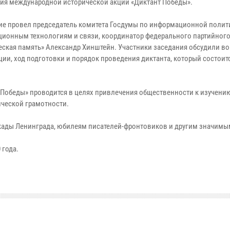
ия международной исторической акции «Диктант Победы».
е провел председатель комитета Госдумы по информационной полит
ионным технологиям и связи, координатор федерального партийного
еская память» Александр Хинштейн. Участники заседания обсудили в
ции, ход подготовки и порядок проведения диктанта, который состоитс
 Победы» проводится в целях привлечения общественности к изучению
ческой грамотности.
окады Ленинграда, юбилеям писателей-фронтовиков и другим значимы
 года.