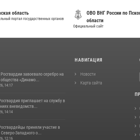
вская область
ОВО ВНГ России по Пско
льный портал государственных органов
области
Официальный сайт
И
НАВИГАЦИЯ
 Росгвардии завоевало серебро на
Новости
 общества «Динамо...
Карта сайта
26, 14:17
П
Росгвардия приглашает на службу в
ниях вневедомств...
26, 14:14
Росгвардейцы приняли участие в
Северо-Западного о...
26, 12:16