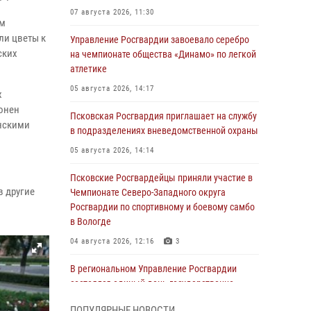
07 августа 2026, 11:30
ом
и цветы к
Управление Росгвардии завоевало серебро
ских
на чемпионате общества «Динамо» по легкой
атлетике
05 августа 2026, 14:17
х
ронен
Псковская Росгвардия приглашает на службу
инскими
в подразделениях вневедомственной охраны
05 августа 2026, 14:14
Псковские Росгвардейцы приняли участие в
в другие
Чемпионате Северо-Западного округа
Росгвардии по спортивному и боевому самбо
в Вологде
04 августа 2026, 12:16
3
В региональном Управление Росгвардии
состоялся единый день государственно-
правового информирования
ПОПУЛЯРНЫЕ НОВОСТИ