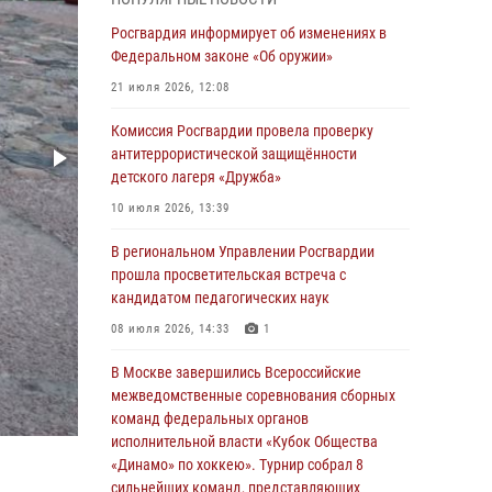
04 августа 2026, 11:58
Росгвардия информирует об изменениях в
Генерал-полковник Юрий Аверин выступил на
Федеральном законе «Об оружии»
Всероссийском молодёжном
21 июля 2026, 12:08
образовательном форуме «Территория
смыслов»
Комиссия Росгвардии провела проверку
антитеррористической защищённости
03 августа 2026, 17:21
детского лагеря «Дружба»
21 единицу оружия изъяли Псковские
10 июля 2026, 13:39
росгвардейцы за неделю
В региональном Управлении Росгвардии
03 августа 2026, 14:10
прошла просветительская встреча с
Росгвардейцы принимают участие в
кандидатом педагогических наук
обеспечении общественной безопасности во
08 июля 2026, 14:33
1
время празднования Дня ВДВ
В Москве завершились Всероссийские
02 августа 2026, 13:28
межведомственные соревнования сборных
За минувшие сутки Псковские росгвардейцы
команд федеральных органов
выезжали два раза на улицу Труда
исполнительной власти «Кубок Общества
«Динамо» по хоккею». Турнир собрал 8
31 июля 2026, 13:53
сильнейших команд, представляющих