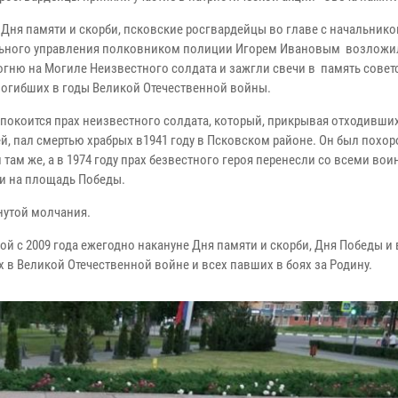
 Дня памяти и скорби, псковские росгвардейцы во главе с начальник
ьного управления полковником полиции Игорем Ивановым возложил
огню на Могиле Неизвестного солдата и зажгли свечи в память совет
погибших в годы Великой Отечественной войны.
 покоится прах неизвестного солдата, который, прикрывая отходивши
й, пал смертью храбрых в1941 году в Псковском районе. Он был похо
там же, а в 1974 году прах безвестного героя перенесли со всеми во
и на площадь Победы.
нутой молчания.
ой с 2009 года ежегодно накануне Дня памяти и скорби, Дня Победы и 
в Великой Отечественной войне и всех павших в боях за Родину.