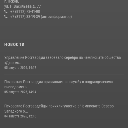
г. Псков,
сотрудников вневедомственной охраны Росгвардии, Псковские
ул. Н.Васильева д. 77
Росгвардейцы одержали победу
+7 (8112) 73-41-08
+7 (8112) 33-19-39 (автоинформатор)
30 июля 2026, 05:10
3
Сотрудники вневедомственной охраны Росгвардии за минувшие
сутки пресекли в областном центре серию краж
22 июля 2026, 10:19
НОВОСТИ
Управление Росгвардии завоевало серебро на чемпионате общества
«Динамо...
05 августа 2026, 14:17
Псковская Росгвардия приглашает на службу в подразделениях
вневедомств...
05 августа 2026, 14:14
Псковские Росгвардейцы приняли участие в Чемпионате Северо-
Западного о...
04 августа 2026, 12:16