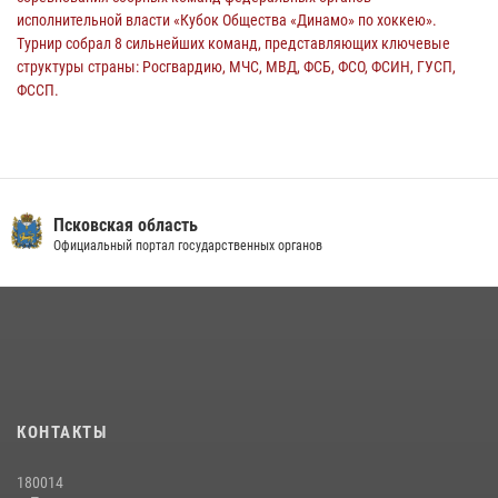
исполнительной власти «Кубок Общества «Динамо» по хоккею».
Турнир собрал 8 сильнейших команд, представляющих ключевые
структуры страны: Росгвардию, МЧС, МВД, ФСБ, ФСО, ФСИН, ГУСП,
ФССП.
14 июля 2026, 10:29
В Пскове росгвардейцы приняли участие в торжественно-памятной
церемонии
24 июля 2026, 13:59
1
Псковская область
Официальный портал государственных органов
В Управлении Росгвардии по Псковской области состоялось
рабочее совещание
13 июля 2026, 05:29
Сотрудники вневедомственной охраны Росгвардии пресекли
хищение в магазине в Пскове
16 июля 2026, 10:24
КОНТАКТЫ
В Санкт-Петербурге прошел окружной этап ежегодного
180014
Всероссийского конкурса профессионального мастерства среди