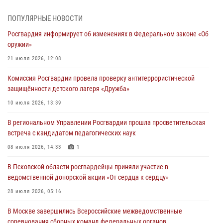
молодёжном образовательном форуме «Территория смыслов»
03 августа 2026, 17:21
ПОПУЛЯРНЫЕ НОВОСТИ
Росгвардия информирует об изменениях в Федеральном законе «Об
21 единицу оружия изъяли Псковские росгвардейцы за неделю
оружии»
03 августа 2026, 14:10
21 июля 2026, 12:08
Росгвардейцы принимают участие в обеспечении общественной
Комиссия Росгвардии провела проверку антитеррористической
безопасности во время празднования Дня ВДВ
защищённости детского лагеря «Дружба»
02 августа 2026, 13:28
10 июля 2026, 13:39
За минувшие сутки Псковские росгвардейцы выезжали два раза на
В региональном Управлении Росгвардии прошла просветительская
улицу Труда
встреча с кандидатом педагогических наук
31 июля 2026, 13:53
08 июля 2026, 14:33
1
В Санкт-Петербурге прошел окружной этап ежегодного
В Псковской области росгвардейцы приняли участие в
Всероссийского конкурса профессионального мастерства среди
ведомственной донорской акции «От сердца к сердцу»
сотрудников вневедомственной охраны Росгвардии, Псковские
Росгвардейцы одержали победу
28 июля 2026, 05:16
30 июля 2026, 05:10
3
В Москве завершились Всероссийские межведомственные
соревнования сборных команд федеральных органов