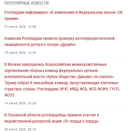
03 августа 2026, 17:21
ПОПУЛЯРНЫЕ НОВОСТИ
Росгвардия информирует об изменениях в Федеральном законе «Об
21 единицу оружия изъяли Псковские росгвардейцы за неделю
оружии»
03 августа 2026, 14:10
21 июля 2026, 12:08
Росгвардейцы принимают участие в обеспечении общественной
Комиссия Росгвардии провела проверку антитеррористической
безопасности во время празднования Дня ВДВ
защищённости детского лагеря «Дружба»
02 августа 2026, 13:28
10 июля 2026, 13:39
За минувшие сутки Псковские росгвардейцы выезжали два раза на
В Москве завершились Всероссийские межведомственные
улицу Труда
соревнования сборных команд федеральных органов
31 июля 2026, 13:53
исполнительной власти «Кубок Общества «Динамо» по хоккею».
Турнир собрал 8 сильнейших команд, представляющих ключевые
В Санкт-Петербурге прошел окружной этап ежегодного
структуры страны: Росгвардию, МЧС, МВД, ФСБ, ФСО, ФСИН, ГУСП,
Всероссийского конкурса профессионального мастерства среди
ФССП.
сотрудников вневедомственной охраны Росгвардии, Псковские
Росгвардейцы одержали победу
14 июля 2026, 10:29
30 июля 2026, 05:10
3
В Псковской области росгвардейцы приняли участие в
ведомственной донорской акции «От сердца к сердцу»
28 июля 2026, 05:16