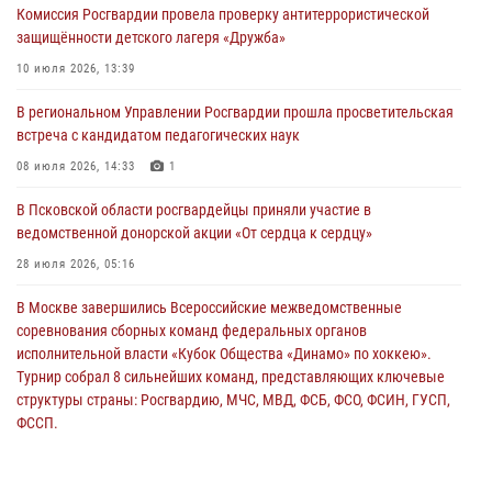
Комиссия Росгвардии провела проверку антитеррористической
безопасности во время празднования Дня ВДВ
защищённости детского лагеря «Дружба»
02 августа 2026, 13:28
10 июля 2026, 13:39
За минувшие сутки Псковские росгвардейцы выезжали два раза на
В региональном Управлении Росгвардии прошла просветительская
улицу Труда
встреча с кандидатом педагогических наук
31 июля 2026, 13:53
08 июля 2026, 14:33
1
В Санкт-Петербурге прошел окружной этап ежегодного
В Псковской области росгвардейцы приняли участие в
Всероссийского конкурса профессионального мастерства среди
ведомственной донорской акции «От сердца к сердцу»
сотрудников вневедомственной охраны Росгвардии, Псковские
Росгвардейцы одержали победу
28 июля 2026, 05:16
30 июля 2026, 05:10
3
В Москве завершились Всероссийские межведомственные
соревнования сборных команд федеральных органов
исполнительной власти «Кубок Общества «Динамо» по хоккею».
Турнир собрал 8 сильнейших команд, представляющих ключевые
структуры страны: Росгвардию, МЧС, МВД, ФСБ, ФСО, ФСИН, ГУСП,
ФССП.
14 июля 2026, 10:29