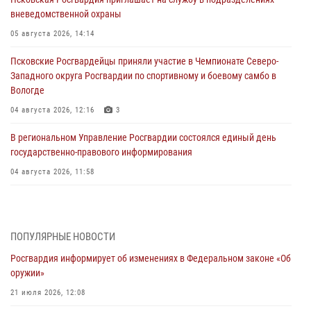
вневедомственной охраны
05 августа 2026, 14:14
Псковские Росгвардейцы приняли участие в Чемпионате Северо-
Западного округа Росгвардии по спортивному и боевому самбо в
Вологде
04 августа 2026, 12:16
3
В региональном Управление Росгвардии состоялся единый день
государственно-правового информирования
04 августа 2026, 11:58
Генерал-полковник Юрий Аверин выступил на Всероссийском
молодёжном образовательном форуме «Территория смыслов»
03 августа 2026, 17:21
ПОПУЛЯРНЫЕ НОВОСТИ
Росгвардия информирует об изменениях в Федеральном законе «Об
21 единицу оружия изъяли Псковские росгвардейцы за неделю
оружии»
03 августа 2026, 14:10
21 июля 2026, 12:08
Росгвардейцы принимают участие в обеспечении общественной