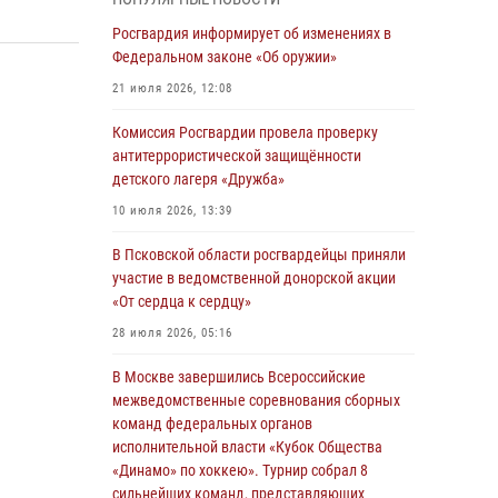
04 августа 2026, 11:58
Росгвардия информирует об изменениях в
Генерал-полковник Юрий Аверин выступил на
Федеральном законе «Об оружии»
Всероссийском молодёжном
21 июля 2026, 12:08
образовательном форуме «Территория
смыслов»
Комиссия Росгвардии провела проверку
антитеррористической защищённости
03 августа 2026, 17:21
детского лагеря «Дружба»
21 единицу оружия изъяли Псковские
10 июля 2026, 13:39
росгвардейцы за неделю
В Псковской области росгвардейцы приняли
03 августа 2026, 14:10
участие в ведомственной донорской акции
Росгвардейцы принимают участие в
«От сердца к сердцу»
обеспечении общественной безопасности во
28 июля 2026, 05:16
время празднования Дня ВДВ
В Москве завершились Всероссийские
02 августа 2026, 13:28
межведомственные соревнования сборных
За минувшие сутки Псковские росгвардейцы
команд федеральных органов
выезжали два раза на улицу Труда
исполнительной власти «Кубок Общества
«Динамо» по хоккею». Турнир собрал 8
31 июля 2026, 13:53
сильнейших команд, представляющих