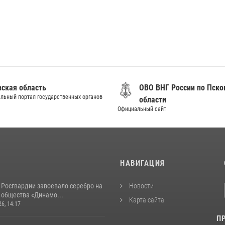
вская область
ОВО ВНГ России по Пско
льный портал государственных органов
области
Официальный сайт
И
НАВИГАЦИЯ
 Росгвардии завоевало серебро на
Новости
 общества «Динамо...
Карта сайта
26, 14:17
П