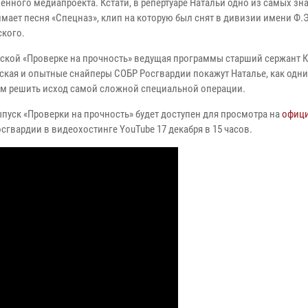
енного медиапроекта. Кстати, в репертуаре Натальи одно из самых з
мает песня «Спецназ», клип на которую был снят в дивизии имени Ф.Э
ского.
ьской «Проверке на прочность» ведущая программы старший сержант 
ская и опытные снайперы СОБР Росгвардии покажут Наталье, как одн
м решить исход самой сложной специальной операции.
пуск «Проверки на прочность» будет доступен для просмотра на
офиц
сгвардии в видеохостинге YouTube 17 декабря в 15 часов.