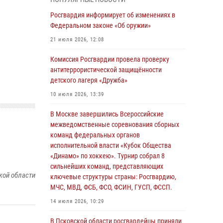
04 августа 2026, 11:58
Росгвардия информирует об изменениях в
Генерал-полковник Юрий Аверин выступил на
Федеральном законе «Об оружии»
Всероссийском молодёжном
21 июля 2026, 12:08
образовательном форуме «Территория
смыслов»
Комиссия Росгвардии провела проверку
антитеррористической защищённости
03 августа 2026, 17:21
детского лагеря «Дружба»
21 единицу оружия изъяли Псковские
10 июля 2026, 13:39
росгвардейцы за неделю
В Москве завершились Всероссийские
03 августа 2026, 14:10
межведомственные соревнования сборных
Росгвардейцы принимают участие в
команд федеральных органов
обеспечении общественной безопасности во
исполнительной власти «Кубок Общества
время празднования Дня ВДВ
«Динамо» по хоккею». Турнир собрал 8
сильнейших команд, представляющих
02 августа 2026, 13:28
кой области
ключевые структуры страны: Росгвардию,
МЧС, МВД, ФСБ, ФСО, ФСИН, ГУСП, ФССП.
За минувшие сутки Псковские росгвардейцы
выезжали два раза на улицу Труда
14 июля 2026, 10:29
31 июля 2026, 13:53
В Псковской области росгвардейцы приняли