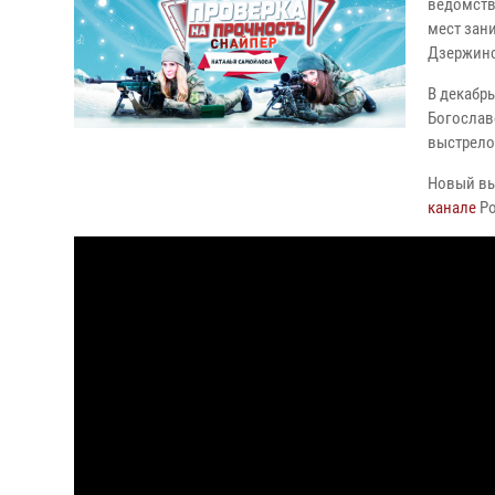
ведомств
мест зани
Дзержин
В декабр
Богослав
выстрело
Новый вы
канале
Ро