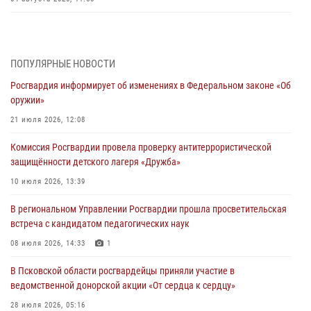
Генерал-полковник Юрий Аверин выступил на Всероссийском
молодёжном образовательном форуме «Территория смыслов»
03 августа 2026, 17:21
ПОПУЛЯРНЫЕ НОВОСТИ
Росгвардия информирует об изменениях в Федеральном законе «Об
21 единицу оружия изъяли Псковские росгвардейцы за неделю
оружии»
03 августа 2026, 14:10
21 июля 2026, 12:08
Росгвардейцы принимают участие в обеспечении общественной
Комиссия Росгвардии провела проверку антитеррористической
безопасности во время празднования Дня ВДВ
защищённости детского лагеря «Дружба»
02 августа 2026, 13:28
10 июля 2026, 13:39
За минувшие сутки Псковские росгвардейцы выезжали два раза на
В региональном Управлении Росгвардии прошла просветительская
улицу Труда
встреча с кандидатом педагогических наук
31 июля 2026, 13:53
08 июля 2026, 14:33
1
В Санкт-Петербурге прошел окружной этап ежегодного
В Псковской области росгвардейцы приняли участие в
Всероссийского конкурса профессионального мастерства среди
ведомственной донорской акции «От сердца к сердцу»
сотрудников вневедомственной охраны Росгвардии, Псковские
Росгвардейцы одержали победу
28 июля 2026, 05:16