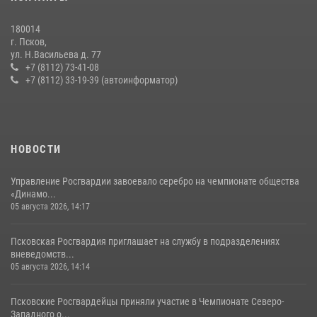
В Санкт-Петербурге прошел окружной этап ежегодного
180014
Всероссийского конкурса профессионального мастерства среди
г. Псков,
сотрудников вневедомственной охраны Росгвардии, Псковские
ул. Н.Васильева д. 77
Росгвардейцы одержали победу
+7 (8112) 73-41-08
+7 (8112) 33-19-39 (автоинформатор)
30 июля 2026, 05:10
3
Сотрудники вневедомственной охраны Росгвардии за минувшие
сутки пресекли в областном центре серию краж
22 июля 2026, 10:19
НОВОСТИ
Управление Росгвардии завоевало серебро на чемпионате общества
«Динамо...
05 августа 2026, 14:17
Псковская Росгвардия приглашает на службу в подразделениях
вневедомств...
05 августа 2026, 14:14
Псковские Росгвардейцы приняли участие в Чемпионате Северо-
Западного о...