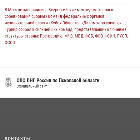
30 июля 2026, 05:10
3
В Москве завершились Всероссийские межведомственные
соревнования сборных команд федеральных органов
исполнительной власти «Кубок Общества «Динамо» по хоккею».
Турнир собрал 8 сильнейших команд, представляющих ключевые
структуры страны: Росгвардию, МЧС, МВД, ФСБ, ФСО, ФСИН, ГУСП,
ФССП.
14 июля 2026, 10:29
В Пскове росгвардейцы приняли участие в торжественно-памятной
церемонии
24 июля 2026, 13:59
1
ОВО ВНГ России по Псковской области
Официальный сайт
В Управлении Росгвардии по Псковской области состоялось
рабочее совещание
13 июля 2026, 05:29
Сотрудники вневедомственной охраны Росгвардии пресекли
хищение в магазине в Пскове
16 июля 2026, 10:24
КОНТАКТЫ