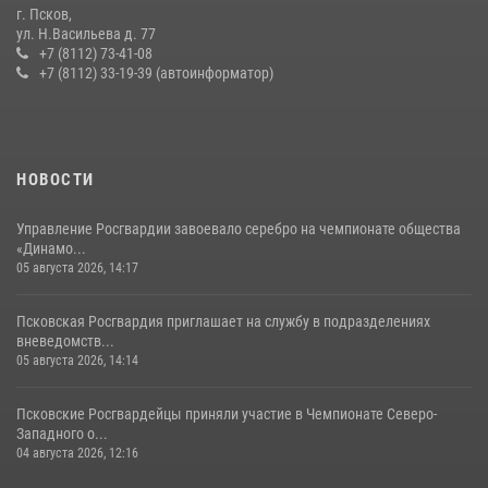
г. Псков,
Сотрудники вневедомственной охраны Росгвардии за минувшие
ул. Н.Васильева д. 77
сутки пресекли в областном центре серию краж
+7 (8112) 73-41-08
+7 (8112) 33-19-39 (автоинформатор)
22 июля 2026, 10:19
Сотрудники вневедомственной охраны Росгвардии пресекли
хищение в магазине в Пскове
16 июля 2026, 10:24
НОВОСТИ
Управление Росгвардии завоевало серебро на чемпионате общества
«Динамо...
05 августа 2026, 14:17
Псковская Росгвардия приглашает на службу в подразделениях
вневедомств...
05 августа 2026, 14:14
Псковские Росгвардейцы приняли участие в Чемпионате Северо-
Западного о...
04 августа 2026, 12:16