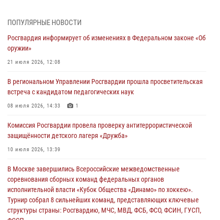
Росгвардейцы принимают участие в обеспечении общественной
ПОПУЛЯРНЫЕ НОВОСТИ
безопасности во время празднования Дня ВДВ
Росгвардия информирует об изменениях в Федеральном законе «Об
02 августа 2026, 13:28
оружии»
За минувшие сутки Псковские росгвардейцы выезжали два раза на
21 июля 2026, 12:08
улицу Труда
В региональном Управлении Росгвардии прошла просветительская
31 июля 2026, 13:53
встреча с кандидатом педагогических наук
В Санкт-Петербурге прошел окружной этап ежегодного
08 июля 2026, 14:33
1
Всероссийского конкурса профессионального мастерства среди
Комиссия Росгвардии провела проверку антитеррористической
сотрудников вневедомственной охраны Росгвардии, Псковские
защищённости детского лагеря «Дружба»
Росгвардейцы одержали победу
10 июля 2026, 13:39
30 июля 2026, 05:10
3
В Москве завершились Всероссийские межведомственные
Псковская Росгвардия приглашает на службу в подразделениях
соревнования сборных команд федеральных органов
вневедомственной охраны
исполнительной власти «Кубок Общества «Динамо» по хоккею».
29 июля 2026, 14:56
Турнир собрал 8 сильнейших команд, представляющих ключевые
структуры страны: Росгвардию, МЧС, МВД, ФСБ, ФСО, ФСИН, ГУСП,