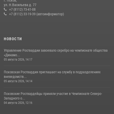
г. Псков,
сотрудников вневедомственной охраны Росгвардии, Псковские
ул. Н.Васильева д. 77
Росгвардейцы одержали победу
+7 (8112) 73-41-08
+7 (8112) 33-19-39 (автоинформатор)
30 июля 2026, 05:10
3
Сотрудники вневедомственной охраны Росгвардии за минувшие
сутки пресекли в областном центре серию краж
22 июля 2026, 10:19
НОВОСТИ
Управление Росгвардии завоевало серебро на чемпионате общества
«Динамо...
05 августа 2026, 14:17
Псковская Росгвардия приглашает на службу в подразделениях
вневедомств...
05 августа 2026, 14:14
Псковские Росгвардейцы приняли участие в Чемпионате Северо-
Западного о...
04 августа 2026, 12:16