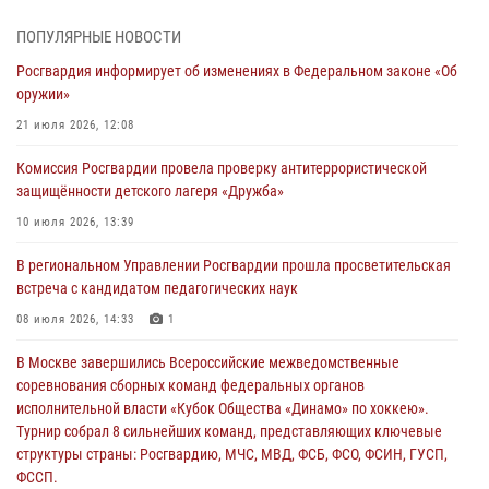
молодёжном образовательном форуме «Территория смыслов»
03 августа 2026, 17:21
ПОПУЛЯРНЫЕ НОВОСТИ
Росгвардия информирует об изменениях в Федеральном законе «Об
21 единицу оружия изъяли Псковские росгвардейцы за неделю
оружии»
03 августа 2026, 14:10
21 июля 2026, 12:08
Росгвардейцы принимают участие в обеспечении общественной
Комиссия Росгвардии провела проверку антитеррористической
безопасности во время празднования Дня ВДВ
защищённости детского лагеря «Дружба»
02 августа 2026, 13:28
10 июля 2026, 13:39
За минувшие сутки Псковские росгвардейцы выезжали два раза на
В региональном Управлении Росгвардии прошла просветительская
улицу Труда
встреча с кандидатом педагогических наук
31 июля 2026, 13:53
08 июля 2026, 14:33
1
В Санкт-Петербурге прошел окружной этап ежегодного
В Москве завершились Всероссийские межведомственные
Всероссийского конкурса профессионального мастерства среди
соревнования сборных команд федеральных органов
сотрудников вневедомственной охраны Росгвардии, Псковские
исполнительной власти «Кубок Общества «Динамо» по хоккею».
Росгвардейцы одержали победу
Турнир собрал 8 сильнейших команд, представляющих ключевые
30 июля 2026, 05:10
3
структуры страны: Росгвардию, МЧС, МВД, ФСБ, ФСО, ФСИН, ГУСП,
ФССП.