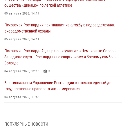
общества «Динамо» по легкой атлетике
05 августа 2026, 14:17
Псковская Росгвардия приглашает на службу в подразделениях
вневедомственной охраны
05 августа 2026, 14:14
Псковские Росгвардейцы приняли участие в Чемпионате Северо-
Западного округа Росгвардии по спортивному и боевому самбо в
Вологде
04 августа 2026, 12:16
3
В региональном Управление Росгвардии состоялся единый день
государственно-правового информирования
04 августа 2026, 11:58
Генерал-полковник Юрий Аверин выступил на Всероссийском
молодёжном образовательном форуме «Территория смыслов»
03 августа 2026, 17:21
ПОПУЛЯРНЫЕ НОВОСТИ