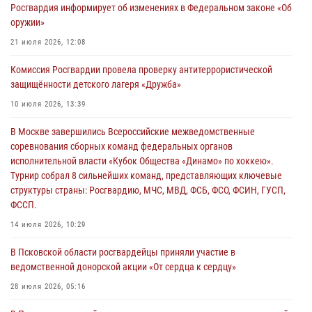
Росгвардия информирует об изменениях в Федеральном законе «Об
21 единицу оружия изъяли Псковские росгвардейцы за неделю
оружии»
03 августа 2026, 14:10
21 июля 2026, 12:08
Росгвардейцы принимают участие в обеспечении общественной
Комиссия Росгвардии провела проверку антитеррористической
безопасности во время празднования Дня ВДВ
защищённости детского лагеря «Дружба»
02 августа 2026, 13:28
10 июля 2026, 13:39
За минувшие сутки Псковские росгвардейцы выезжали два раза на
В Москве завершились Всероссийские межведомственные
улицу Труда
соревнования сборных команд федеральных органов
31 июля 2026, 13:53
исполнительной власти «Кубок Общества «Динамо» по хоккею».
Турнир собрал 8 сильнейших команд, представляющих ключевые
В Санкт-Петербурге прошел окружной этап ежегодного
структуры страны: Росгвардию, МЧС, МВД, ФСБ, ФСО, ФСИН, ГУСП,
Всероссийского конкурса профессионального мастерства среди
ФССП.
сотрудников вневедомственной охраны Росгвардии, Псковские
Росгвардейцы одержали победу
14 июля 2026, 10:29
30 июля 2026, 05:10
3
В Псковской области росгвардейцы приняли участие в
ведомственной донорской акции «От сердца к сердцу»
28 июля 2026, 05:16