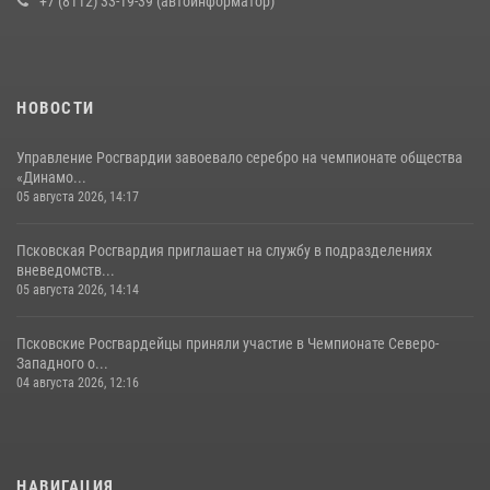
+7 (8112) 33-19-39 (автоинформатор)
22 июля 2026, 10:19
Урок мужества в Пскове: росгвардейцы пообщались с ребятами в
летнем лагере
23 июля 2026, 13:19
НОВОСТИ
Управление Росгвардии завоевало серебро на чемпионате общества
«Динамо...
05 августа 2026, 14:17
Псковская Росгвардия приглашает на службу в подразделениях
вневедомств...
05 августа 2026, 14:14
Псковские Росгвардейцы приняли участие в Чемпионате Северо-
Западного о...
04 августа 2026, 12:16
НАВИГАЦИЯ