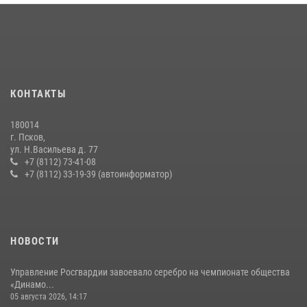
хищение в магазине в Пскове
16 июля 2026, 10:24
В Санкт-Петербурге прошел окружной этап ежегодного
Всероссийского конкурса профессионального мастерства среди
сотрудников вневедомственной охраны Росгвардии, Псковские
КОНТАКТЫ
Росгвардейцы одержали победу
30 июля 2026, 05:10
3
180014
г. Псков,
Сотрудники вневедомственной охраны Росгвардии за минувшие
ул. Н.Васильева д. 77
сутки пресекли в областном центре серию краж
+7 (8112) 73-41-08
+7 (8112) 33-19-39 (автоинформатор)
22 июля 2026, 10:19
Урок мужества в Пскове: росгвардейцы пообщались с ребятами в
летнем лагере
23 июля 2026, 13:19
НОВОСТИ
Управление Росгвардии завоевало серебро на чемпионате общества
«Динамо...
05 августа 2026, 14:17