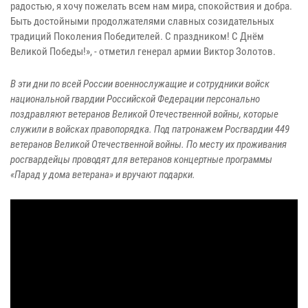
радостью, я хочу пожелать всем нам мира, спокойствия и добра.
Быть достойными продолжателями славных созидательных
традиций Поколения Победителей. С праздником! С Днём
Великой Победы!», - отметил генерал армии Виктор Золотов.
В эти дни по всей России военнослужащие и сотрудники войск
национальной гвардии Российской Федерации персонально
поздравляют ветеранов Великой Отечественной войны, которые
служили в войсках правопорядка. Под патронажем Росгвардии 449
ветеранов Великой Отечественной войны. По месту их проживания
росгвардейцы проводят для ветеранов концертные программы
«Парад у дома ветерана» и вручают подарки.