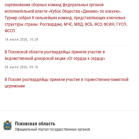
соревнования сборных команд федеральных органов
31 июля 2026, 13:53
исполнительной власти «Кубок Общества «Динамо» по хоккею».
Турнир собрал 8 сильнейших команд, представляющих ключевые
В Санкт-Петербурге прошел окружной этап ежегодного
структуры страны: Росгвардию, МЧС, МВД, ФСБ, ФСО, ФСИН, ГУСП,
Всероссийского конкурса профессионального мастерства среди
ФССП.
сотрудников вневедомственной охраны Росгвардии, Псковские
Росгвардейцы одержали победу
14 июля 2026, 10:29
30 июля 2026, 05:10
3
В Псковской области росгвардейцы приняли участие в
ведомственной донорской акции «От сердца к сердцу»
28 июля 2026, 05:16
В Пскове росгвардейцы приняли участие в торжественно-памятной
церемонии
24 июля 2026, 13:59
1
В Управлении Росгвардии по Псковской области состоялось
рабочее совещание
13 июля 2026, 05:29
Псковская область
Официальный портал государственных органов
Сотрудники вневедомственной охраны Росгвардии пресекли