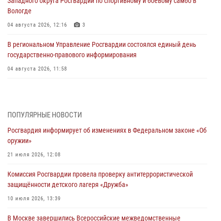
Западного округа Росгвардии по спортивному и боевому самбо в
Вологде
04 августа 2026, 12:16
3
В региональном Управление Росгвардии состоялся единый день
государственно-правового информирования
04 августа 2026, 11:58
Генерал-полковник Юрий Аверин выступил на Всероссийском
молодёжном образовательном форуме «Территория смыслов»
03 августа 2026, 17:21
ПОПУЛЯРНЫЕ НОВОСТИ
Росгвардия информирует об изменениях в Федеральном законе «Об
21 единицу оружия изъяли Псковские росгвардейцы за неделю
оружии»
03 августа 2026, 14:10
21 июля 2026, 12:08
Росгвардейцы принимают участие в обеспечении общественной
Комиссия Росгвардии провела проверку антитеррористической
безопасности во время празднования Дня ВДВ
защищённости детского лагеря «Дружба»
02 августа 2026, 13:28
10 июля 2026, 13:39
За минувшие сутки Псковские росгвардейцы выезжали два раза на
В Москве завершились Всероссийские межведомственные
улицу Труда