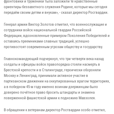
фронтовики и труженики тыла заложили те нравственные
ориентиры беззаветного служения Родине, которые мы сегодня
передаём своим детям и внукам», - сказал директор Росгвардии.
Генерал армии Виктор Золотов отметил, что военнослужащие и
сотрудники войск национальной гвардии Российской
Федерации, вдохновленные примером Поколения Победителей и
оставаясь преемниками славных традиций, успешно
противостоят современным угрозам обществу и государству.
Главнокомандующий подчеркнул, что три четверти века назад
солдаты и офицеры войск правопорядка стояли насмерть в
Брестской крепости и в Сталинграде, героически обороняли
Москву и Ленинград, принимали активное участие в
партизанском движении на оккупированных врагом территориях,
а в победном 45-м году именно воинам-дзержинцам было
доверено почётное право бросить штандарты и знамена
поверженной фашистской армии к подножию Мавзолея.
В обращении к ветеранам директор Росгвардии особо отметил,