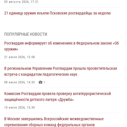
03 августа 2026, 17:21
21 единицу оружия изъяли Псковские росгвардейцы за неделю
03 августа 2026, 14:10
Росгвардейцы принимают участие в обеспечении общественной
ПОПУЛЯРНЫЕ НОВОСТИ
безопасности во время празднования Дня ВДВ
Росгвардия информирует об изменениях в Федеральном законе «Об
02 августа 2026, 13:28
оружии»
За минувшие сутки Псковские росгвардейцы выезжали два раза на
21 июля 2026, 12:08
улицу Труда
В региональном Управлении Росгвардии прошла просветительская
31 июля 2026, 13:53
встреча с кандидатом педагогических наук
В Санкт-Петербурге прошел окружной этап ежегодного
08 июля 2026, 14:33
1
Всероссийского конкурса профессионального мастерства среди
Комиссия Росгвардии провела проверку антитеррористической
сотрудников вневедомственной охраны Росгвардии, Псковские
защищённости детского лагеря «Дружба»
Росгвардейцы одержали победу
10 июля 2026, 13:39
30 июля 2026, 05:10
3
В Москве завершились Всероссийские межведомственные
Псковская Росгвардия приглашает на службу в подразделениях
соревнования сборных команд федеральных органов
вневедомственной охраны