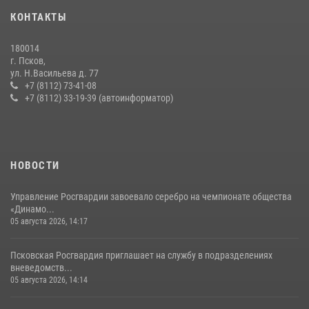
16 июля 2026, 10:24
КОНТАКТЫ
В Санкт-Петербурге прошел окружной этап ежегодного
180014
Всероссийского конкурса профессионального мастерства среди
г. Псков,
сотрудников вневедомственной охраны Росгвардии, Псковские
ул. Н.Васильева д. 77
Росгвардейцы одержали победу
+7 (8112) 73-41-08
+7 (8112) 33-19-39 (автоинформатор)
30 июля 2026, 05:10
3
Сотрудники вневедомственной охраны Росгвардии за минувшие
сутки пресекли в областном центре серию краж
22 июля 2026, 10:19
НОВОСТИ
Управление Росгвардии завоевало серебро на чемпионате общества
«Динамо...
05 августа 2026, 14:17
Псковская Росгвардия приглашает на службу в подразделениях
вневедомств...
05 августа 2026, 14:14