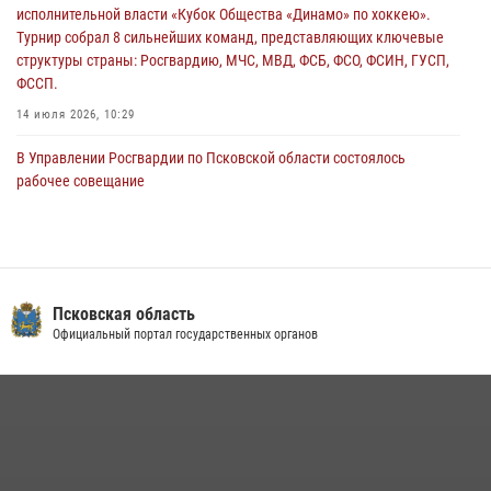
исполнительной власти «Кубок Общества «Динамо» по хоккею».
29 июля 2026, 14:56
Турнир собрал 8 сильнейших команд, представляющих ключевые
структуры страны: Росгвардию, МЧС, МВД, ФСБ, ФСО, ФСИН, ГУСП,
ФССП.
14 июля 2026, 10:29
В Управлении Росгвардии по Псковской области состоялось
рабочее совещание
13 июля 2026, 05:29
В Псковской области росгвардейцы приняли участие в
ведомственной донорской акции «От сердца к сердцу»
28 июля 2026, 05:16
Псковская область
Официальный портал государственных органов
В Пскове росгвардейцы приняли участие в торжественно-памятной
церемонии
24 июля 2026, 13:59
1
Сотрудники вневедомственной охраны Росгвардии пресекли
хищение в магазине в Пскове